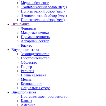
Медиа обозрение
Экономический обзор (нед.)
Политический обзор (нед.)
Экономический обзор (мес.)
Политический обзор (мес.)
Экономика
Финансы
Макроэкономика
Промышленность
Аграрный сектор
Бизнес
Внутриполитика
Законодательство
Госстроительство
Общество
Гендер
Религия
Права человека
Медиа
Безопасность
Социальная сфера
Внешполитика
Постсоветское пространство
Кавказ
Америка