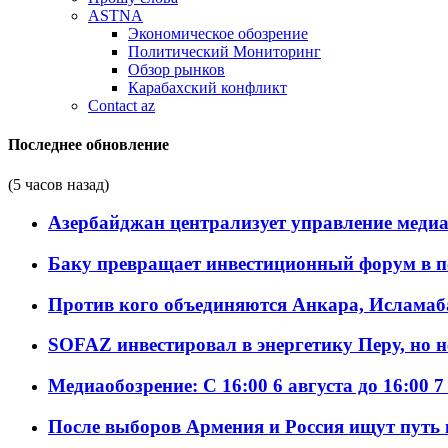
ASTNA
Экономическое обозрение
Политический Мониторинг
Обзор рынков
Карабахский конфликт
Contact az
Последнее обновление
(5 часов назад)
Азербайджан централизует управление меди
Баку превращает инвестиционный форум в п
Против кого объединяются Анкара, Исламаб
SOFAZ инвестировал в энергетику Перу, но 
Медиаобозрение: С 16:00 6 августа до 16:00 7
После выборов Армения и Россия ищут путь к