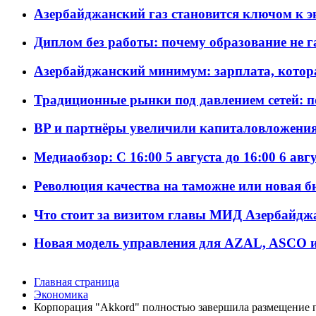
Азербайджанский газ становится ключом к 
Диплом без работы: почему образование не 
Азербайджанский минимум: зарплата, котор
Традиционные рынки под давлением сетей: 
BP и партнёры увеличили капиталовложения 
Медиаобзор: С 16:00 5 августа до 16:00 6 авг
Революция качества на таможне или новая 
Что стоит за визитом главы МИД Азербайдж
Новая модель управления для AZAL, ASCO и 
Главная страница
Экономика
Корпорация "Akkord" полностью завершила размещение