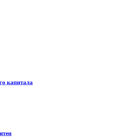
го капитала
ятен