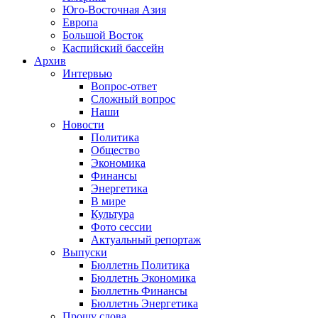
Юго-Восточная Азия
Европа
Большой Восток
Каспийский бассейн
Архив
Интервью
Вопрос-ответ
Сложный вопрос
Наши
Новости
Политика
Общество
Экономика
Финансы
Энергетика
В мире
Культура
Фото сессии
Актуальный репортаж
Выпуски
Бюллетнь Политика
Бюллетнь Экономика
Бюллетнь Финансы
Бюллетнь Энергетика
Прошу слова