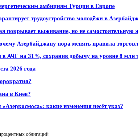
энергетическим амбициям Турции в Европе
гарантирует трудоустройство молодёжи в Азербайд
ая покрывает выживание, но не самостоятельную 
почему Азербайджану пора менять правила торгов
в АЧГ на 31%, сохранив добычу на уровне 8 млн 
уста 2026 года
бюрократия?
ана в Киев?
«Азеркосмоса»: какие изменения несёт указ?
 процентных облигаций