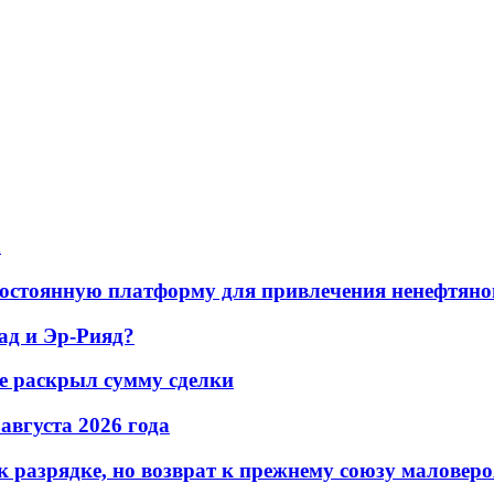
а
остоянную платформу для привлечения ненефтяно
ад и Эр-Рияд?
не раскрыл сумму сделки
 августа 2026 года
 разрядке, но возврат к прежнему союзу маловеро