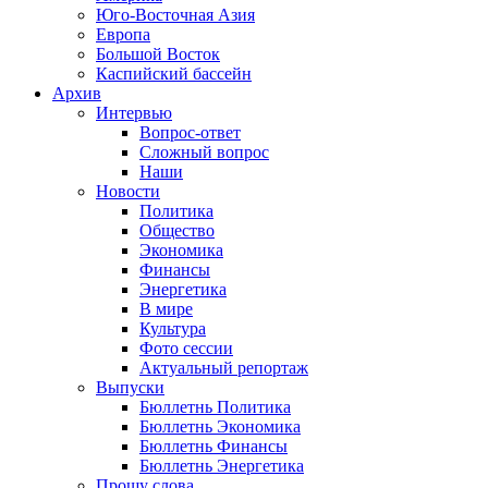
Юго-Восточная Азия
Европа
Большой Восток
Каспийский бассейн
Архив
Интервью
Вопрос-ответ
Сложный вопрос
Наши
Новости
Политика
Общество
Экономика
Финансы
Энергетика
В мире
Культура
Фото сессии
Актуальный репортаж
Выпуски
Бюллетнь Политика
Бюллетнь Экономика
Бюллетнь Финансы
Бюллетнь Энергетика
Прошу слова