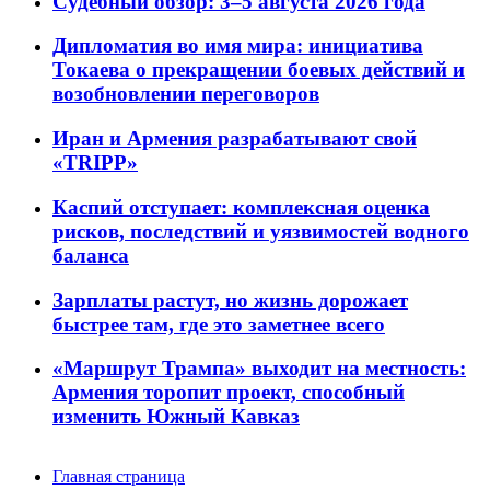
Судебный обзор: 3–5 августа 2026 года
Дипломатия во имя мира: инициатива
Токаева о прекращении боевых действий и
возобновлении переговоров
Иран и Армения разрабатывают свой
«TRIPP»
Каспий отступает: комплексная оценка
рисков, последствий и уязвимостей водного
баланса
Зарплаты растут, но жизнь дорожает
быстрее там, где это заметнее всего
«Маршрут Трампа» выходит на местность:
Армения торопит проект, способный
изменить Южный Кавказ
Главная страница