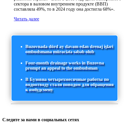
сектора в валовом внутреннем продукте (ВВП)
составляла 49%, то в 2024 году она достигла 68%».
Читать далее
Buzovnada dörd ay davam edən drenaj işləri
ombudsmana müraciətə səbəb olub
Four-month drainage works in Buzovna
prompt an appeal to the ombudsman
В Бузовна четырехмесячные работы по
водоотводу стали поводом для обращения
к омбудсмену
Следите за нами в социальных сетях