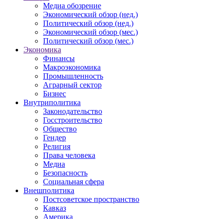
Медиа обозрение
Экономический обзор (нед.)
Политический обзор (нед.)
Экономический обзор (мес.)
Политический обзор (мес.)
Экономика
Финансы
Макроэкономика
Промышленность
Аграрный сектор
Бизнес
Внутриполитика
Законодательство
Госстроительство
Общество
Гендер
Религия
Права человека
Медиа
Безопасность
Социальная сфера
Внешполитика
Постсоветское пространство
Кавказ
Америка