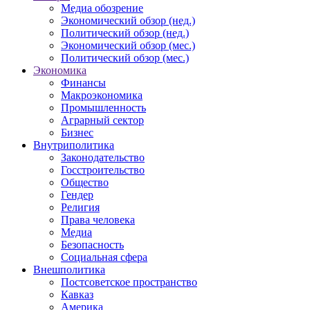
Медиа обозрение
Экономический обзор (нед.)
Политический обзор (нед.)
Экономический обзор (мес.)
Политический обзор (мес.)
Экономика
Финансы
Макроэкономика
Промышленность
Аграрный сектор
Бизнес
Внутриполитика
Законодательство
Госстроительство
Общество
Гендер
Религия
Права человека
Медиа
Безопасность
Социальная сфера
Внешполитика
Постсоветское пространство
Кавказ
Америка