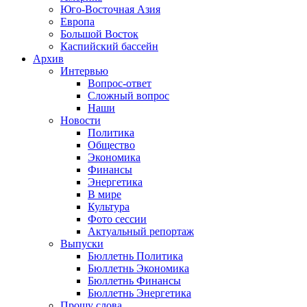
Юго-Восточная Азия
Европа
Большой Восток
Каспийский бассейн
Архив
Интервью
Вопрос-ответ
Сложный вопрос
Наши
Новости
Политика
Общество
Экономика
Финансы
Энергетика
В мире
Культура
Фото сессии
Актуальный репортаж
Выпуски
Бюллетнь Политика
Бюллетнь Экономика
Бюллетнь Финансы
Бюллетнь Энергетика
Прошу слова