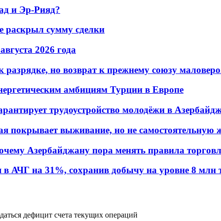
ад и Эр-Рияд?
не раскрыл сумму сделки
 августа 2026 года
 разрядке, но возврат к прежнему союзу маловеро
энергетическим амбициям Турции в Европе
гарантирует трудоустройство молодёжи в Азербайд
ая покрывает выживание, но не самостоятельную 
почему Азербайджану пора менять правила торгов
в АЧГ на 31%, сохранив добычу на уровне 8 млн 
даться дефицит счета текущих операций