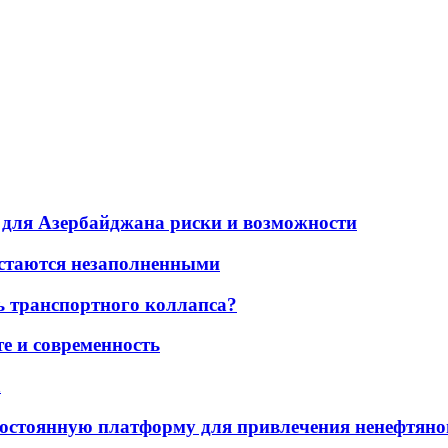
для Азербайджана риски и возможности
остаются незаполненными
ь транспортного коллапса?
е и современность
а
остоянную платформу для привлечения ненефтяно