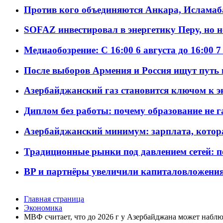
Против кого объединяются Анкара, Исламаб
SOFAZ инвестировал в энергетику Перу, но 
Медиаобозрение: С 16:00 6 августа до 16:00 7
После выборов Армения и Россия ищут путь к
Азербайджанский газ становится ключом к 
Диплом без работы: почему образование не 
Азербайджанский минимум: зарплата, котор
Традиционные рынки под давлением сетей: 
BP и партнёры увеличили капиталовложения 
Главная страница
Экономика
МВФ считает, что до 2026 г у Азербайджана может наблю