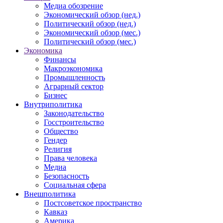
Медиа обозрение
Экономический обзор (нед.)
Политический обзор (нед.)
Экономический обзор (мес.)
Политический обзор (мес.)
Экономика
Финансы
Макроэкономика
Промышленность
Аграрный сектор
Бизнес
Внутриполитика
Законодательство
Госстроительство
Общество
Гендер
Религия
Права человека
Медиа
Безопасность
Социальная сфера
Внешполитика
Постсоветское пространство
Кавказ
Америка