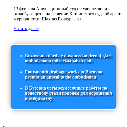
13 февраля Апелляционный суд не удовлетворил
жалобу защиты на решение Хатаинского суда об аресте
журналистки Шахназ Бяйляргызы.
Читать далее
Buzovnada dörd ay davam edən drenaj işləri
ombudsmana müraciətə səbəb olub
Four-month drainage works in Buzovna
prompt an appeal to the ombudsman
В Бузовна четырехмесячные работы по
водоотводу стали поводом для обращения
к омбудсмену