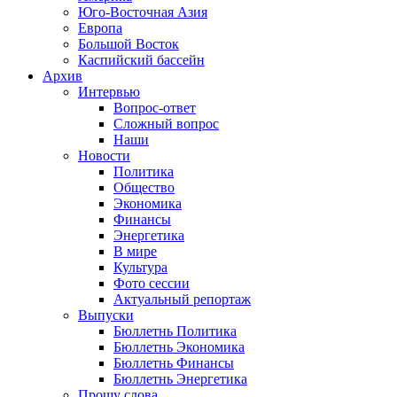
Юго-Восточная Азия
Европа
Большой Восток
Каспийский бассейн
Архив
Интервью
Вопрос-ответ
Сложный вопрос
Наши
Новости
Политика
Общество
Экономика
Финансы
Энергетика
В мире
Культура
Фото сессии
Актуальный репортаж
Выпуски
Бюллетнь Политика
Бюллетнь Экономика
Бюллетнь Финансы
Бюллетнь Энергетика
Прошу слова