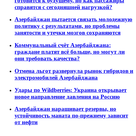
готовится к будущему, но как пассажиры
справятся с сегодняшней нагрузкой?
Азербайджан пытается связать молодежную
политику с результатами, но проблемы
занятости и утечки мозгов сохраняются
Коммунальный счёт Азербайджана:
граждане платят всё больше, но могут ли
они требовать качества?
Отмена льгот развернула рынок гибридов и
электромобилей Азербайджана
Удары по Wildberries: Украина открывает
новое направление давления на Россию
Азербайджан наращивает резервы, но
устойчивость маната по-прежнему зависит
от нефти