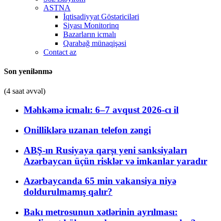
ASTNA
İqtisadiyyat Göstəriciləri
Siyası Monitorinq
Bazarların icmalı
Qarabağ münaqişəsi
Contact az
Son yenilənmə
(4 saat əvvəl)
Məhkəmə icmalı: 6–7 avqust 2026-cı il
Onilliklərə uzanan telefon zəngi
ABŞ-ın Rusiyaya qarşı yeni sanksiyaları
Azərbaycan üçün risklər və imkanlar yaradır
Azərbaycanda 65 min vakansiya niyə
doldurulmamış qalır?
Bakı metrosunun xətlərinin ayrılması: