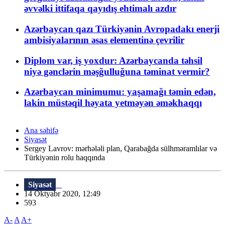
əvvəlki ittifaqa qayıdış ehtimalı azdır
Azərbaycan qazı Türkiyənin Avropadakı enerji
ambisiyalarının əsas elementinə çevrilir
Diplom var, iş yoxdur: Azərbaycanda təhsil
niyə gənclərin məşğulluğuna təminat vermir?
Azərbaycan minimumu: yaşamağı təmin edən,
lakin müstəqil həyata yetməyən əməkhaqqı
Ana səhifə
Siyasət
Sergey Lavrov: mərhələli plan, Qarabağda sülhməramlılar və
Türkiyənin rolu haqqında
Siyasət
14 Oktyabr 2020, 12:49
593
A-
A
A+