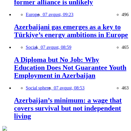
former alliance is unlikely
Europe,
07 avqust, 09:23
496
Azerbaijani gas emerges as a key to
Türkiye’s energy ambitions in Europe
Social,
07 avqust, 08:59
465
A Diploma but No Job: Why
Education Does Not Guarantee Youth
Employment in Azerbaijan
Social sphere,
07 avqust, 08:53
463
Azerbaijan’s minimum: a wage that
covers survival but not independent
living