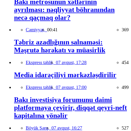
Bakı metrosunun xətlərinin
ayrılması: nəqliyyat böhranından
necə qaçmaq olar?
Cəmiyyət,
00:41
369
Təbriz azadlığının salnaməsi:
Məşrutə hərəkatı və müasirlik
Ekspress təhlil,
07 avqust, 17:28
454
Media idarəçiliyi mərkəzləşdirilir
Ekspress təhlil,
07 avqust, 17:00
499
Bakı investisiya forumunu daimi
platformaya çevirir, diqqət qeyri-neft
kapitalına yönəlir
Böyük Şərq,
07 avqust, 16:27
527