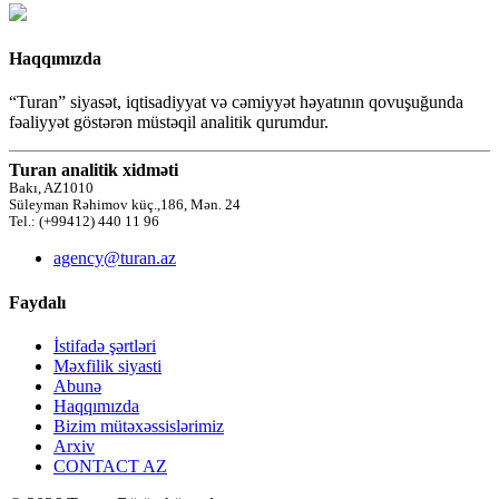
Haqqımızda
“Turan” siyasət, iqtisadiyyat və cəmiyyət həyatının qovuşuğunda
fəaliyyət göstərən müstəqil analitik qurumdur.
Turan analitik xidməti
Bakı, AZ1010
Süleyman Rəhimov küç.,186, Mən. 24
Tel.: (+99412) 440 11 96
agency@turan.az
Faydalı
İstifadə şərtləri
Məxfilik siyasti
Abunə
Haqqımızda
Bizim mütəxəssislərimiz
Arxiv
CONTACT AZ