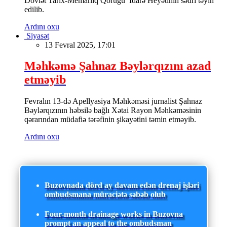
Dövlət Tarix-Memarlıq Qoruğu İdarə Heyətinin sədri təyin
edilib.
Ardını oxu
Siyasət
13 Fevral 2025, 17:01
Məhkəmə Şahnaz Bəylərqızını azad
etməyib
Fevralın 13-də Apellyasiya Məhkəməsi jurnalist Şahnaz
Bəylərqızının həbsilə bağlı Xətai Rayon Məhkəməsinin
qərarından müdafiə tərəfinin şikayətini təmin etməyib.
Ardını oxu
Buzovnada dörd ay davam edən drenaj işləri
ombudsmana müraciətə səbəb olub
Four-month drainage works in Buzovna
prompt an appeal to the ombudsman