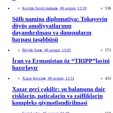
Keçmiş Sovet məkanı,
06 avqust, 13:19
536
Sülh naminə diplomatiya: Tokayevin
döyüş əməliyyatlarının
dayandırılması və danışıqların
bərpası təşəbbüsü
Böyük Şərq,
06 avqust, 13:05
573
İran və Ermənistan öz “TRIPP”lərini
hazırlayır
Xəzər hövzəsi,
06 avqust, 12:31
433
Xəzər geri çəkilir: su balansına dair
risklərin, nəticələrin və zəifliklərin
kompleks qiymətləndirilməsi