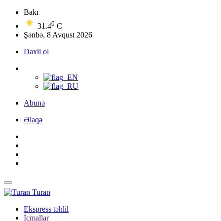
Bakı
0
31.4
C
Şənbə, 8 Avqust 2026
Daxil ol
Abunə
Əlaqə
Turan
Ekspress təhlil
İcmallar