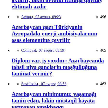
axtarır, lakin əvvəlki ittifaqa qayıdış
ehtimalı azdır
Avropa,
07 avqust, 09:23
496
Azərbaycan qazı Türkiyənin
Avropadakı enerji ambisiyalarının
əsas elementinə çevrilir
Cəmiyyət,
07 avqust, 08:59
465
Diplom var, iş yoxdur: Azərbaycanda
təhsil niyə gənclərin məşğulluğuna
təminat vermir?
Sosial sahə,
07 avqust, 08:53
463
Azərbaycan minimumu: yaşamağı
təmin edən, lakin müstəqil həyata
yetməyən əməkhaqqı