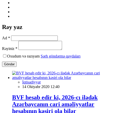
Rəy yaz
Ad *
Rəyiniz *
Oxudum və razıyam
Şərh göndərmə qaydaları
Göndər
İqtisadiyyat
14 Oktyabr 2020 12:40
BVF hesab edir ki, 2026-cı ilədək
Azərbaycanın cari əməliyyatlar
hesabının kəsiri ola bilər