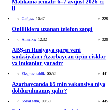
Məhkəmə icmalı: 6–7 avqust 2026-cı
il
Qafqaz,
16:47
229
Onilliklərə uzanan telefon zəngi
Amerika,
12:32
328
ABŞ-ın Rusiyaya qarşı yeni
sanksiyaları Azərbaycan üçün risklər
və imkanlar yaradır
Ekspress təhlil,
00:52
441
Azərbaycanda 65 min vakansiya niyə
doldurulmamış qalır?
Sosial sahə,
00:50
445