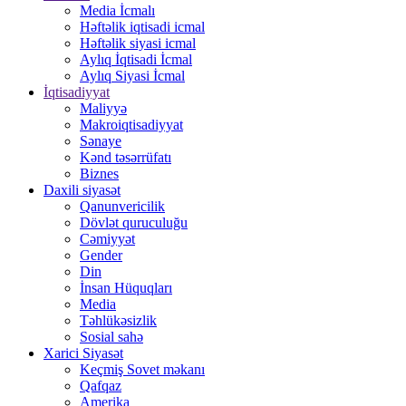
Media İcmalı
Həftəlik iqtisadi icmal
Həftəlik siyasi icmal
Aylıq İqtisadi İcmal
Aylıq Siyasi İcmal
İqtisadiyyat
Maliyyə
Makroiqtisadiyyat
Sənaye
Kənd təsərrüfatı
Biznes
Daxili siyasət
Qanunvericilik
Dövlət quruculuğu
Cəmiyyət
Gender
Din
İnsan Hüquqları
Media
Təhlükəsizlik
Sosial sahə
Xarici Siyasət
Keçmiş Sovet məkanı
Qafqaz
Amerika