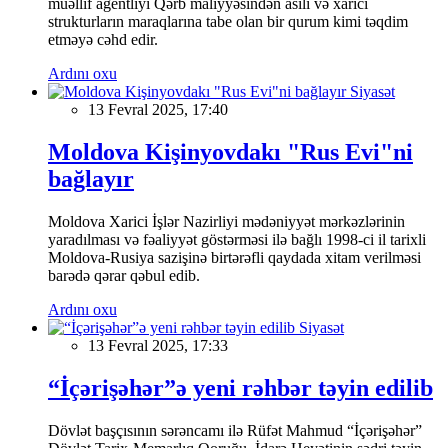
müəllif agentliyi Qərb maliyyəsindən asılı və xarici
strukturların maraqlarına tabe olan bir qurum kimi təqdim
etməyə cəhd edir.
Ardını oxu
Siyasət
13 Fevral 2025, 17:40
Moldova Kişinyovdakı "Rus Evi"ni
bağlayır
Moldova Xarici İşlər Nazirliyi mədəniyyət mərkəzlərinin
yaradılması və fəaliyyət göstərməsi ilə bağlı 1998-ci il tarixli
Moldova-Rusiya sazişinə birtərəfli qaydada xitam verilməsi
barədə qərar qəbul edib.
Ardını oxu
Siyasət
13 Fevral 2025, 17:33
“İçərişəhər”ə yeni rəhbər təyin edilib
Dövlət başçısının sərəncamı ilə Rüfət Mahmud “İçərişəhər”