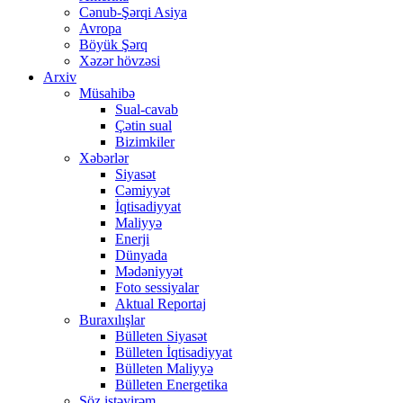
Cənub-Şərqi Asiya
Avropa
Böyük Şərq
Xəzər hövzəsi
Arxiv
Müsahibə
Sual-cavab
Çətin sual
Bizimkiler
Xəbərlər
Siyasət
Cəmiyyət
İqtisadiyyat
Maliyyə
Enerji
Dünyada
Mədəniyyət
Foto sessiyalar
Aktual Reportaj
Buraxılışlar
Bülleten Siyasət
Bülleten İqtisadiyyat
Bülleten Maliyyə
Bülleten Energetika
Söz istəyirəm