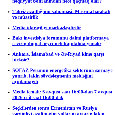
nəqliyyat böhranından necə qaçmaq olar?
Təbriz azadlığının salnaməsi: Məşrutə hərəkatı
və müasirlik
Media idarəçiliyi mərkəzləşdirilir
Bakı investisiya forumunu daimi platformaya
çevirir, diqqət qeyri-neft kapitalına yönəlir
Ankara, İslamabad və Ər-Riyad kimə qarşı
birləşir?
SOFAZ Perunun energetika sektoruna sərmayə
yatırıb, lakin sövdələşmənin məbləğini
açıqlamayıb
Media icmalı: 6 avqust saat 16:00-dan 7 avqust
2026-cı il saat 16:00-dək
Seçkilərdən sonra Ermənistan və Rusiya
gərginliyi azaltmağın yollarını axtarır, lakin