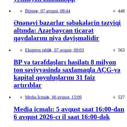
Biznes,
07 avqust, 08:44
448
Ənənəvi bazarlar şəbəkələrin təzyiqi
altında: Azərbaycan ticarət
qaydalarını niyə dəyişməlidir
Ekspress təhlil,
07 avqust, 00:03
563
BP və tərəfdaşları hasilatı 8 milyon
ton səviyyəsində saxlamaqla AÇG-yə
kapital qoyuluşlarını 31 faiz
artırıblar
Media İcmalı,
06 avqust, 15:09
527
Media icmalı: 5 avqust saat 16:00-dan
6 avqust 2026-cı il saat 16:00-dək