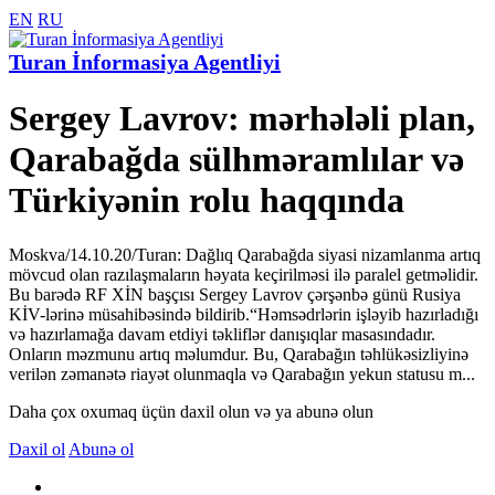
EN
RU
Turan İnformasiya Agentliyi
Sergey Lavrov: mərhələli plan,
Qarabağda sülhməramlılar və
Türkiyənin rolu haqqında
Moskva/14.10.20/Turan: Dağlıq Qarabağda siyasi nizamlanma artıq
mövcud olan razılaşmaların həyata keçirilməsi ilə paralel getməlidir.
Bu barədə RF XİN başçısı Sergey Lavrov çərşənbə günü Rusiya
KİV-lərinə müsahibəsində bildirib.“Həmsədrlərin işləyib hazırladığı
və hazırlamağa davam etdiyi təkliflər danışıqlar masasındadır.
Onların məzmunu artıq məlumdur. Bu, Qarabağın təhlükəsizliyinə
verilən zəmanətə riayət olunmaqla və Qarabağın yekun statusu m...
Daha çox oxumaq üçün daxil olun və ya abunə olun
Daxil ol
Abunə ol