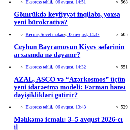
Ekspress təhlil,
06 avqust, 14:51
568
Gömrükdə keyfiyyət inqilabı, yoxsa
yeni bürokratiya?
Keçmiş Sovet məkanı,
06 avqust, 14:37
605
Ceyhun Bayramovun Kiyev səfərinin
arxasında nə dayanır?
Ekspress təhlil,
06 avqust, 14:32
551
AZAL, ASCO və “Azərkosmos” üçün
yeni idarəetmə modeli: Fərman hansı
dəyişiklikləri gətirir?
Ekspress təhlil,
06 avqust, 13:43
529
Məhkəmə icmalı: 3–5 avqust 2026-cı
il