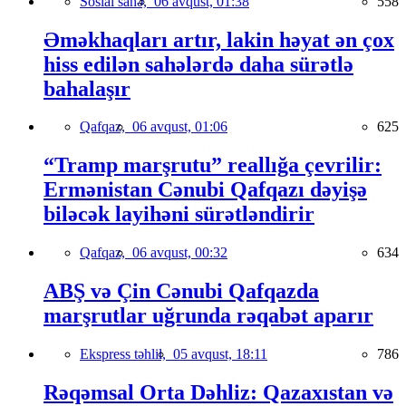
Sosial sahə,
06 avqust, 01:38
558
Əməkhaqları artır, lakin həyat ən çox
hiss edilən sahələrdə daha sürətlə
bahalaşır
Qafqaz,
06 avqust, 01:06
625
“Tramp marşrutu” reallığa çevrilir:
Ermənistan Cənubi Qafqazı dəyişə
biləcək layihəni sürətləndirir
Qafqaz,
06 avqust, 00:32
634
ABŞ və Çin Cənubi Qafqazda
marşrutlar uğrunda rəqabət aparır
Ekspress təhlil,
05 avqust, 18:11
786
Rəqəmsal Orta Dəhliz: Qazaxıstan və