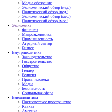
Медиа обозрение
Экономический обзор (нед.)
Политический обзор (нед.)
Экономический обзор (мес.)
Политический обзор (мес.)
Экономика
Финансы
Макроэкономика
Промышленность
Аграрный сектор
Бизнес
Внутриполитика
Законодательство
Госстроительство
Общество
Гендер
Религия
Права человека
Медиа
Безопасность
Социальная сфера
Внешполитика
Постсоветское пространство
Кавказ
Америка