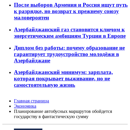
После выборов Армения и Россия ищут путь
к разрядке, но возврат к прежнему союзу
маловероятен
Азербайджанский газ становится ключом к
энергетическим амбициям Турции в Европе
Диплом без работы: почему образование не
гарантирует трудоустройство молодёжи в
Азербайджане
Азербайджанский минимум: зарплата,
которая покрывает выживание, но не
самостоятельную жизнь
Главная страница
Экономика
Планирование автобусных маршрутов обойдется
государству в фантастическую сумму