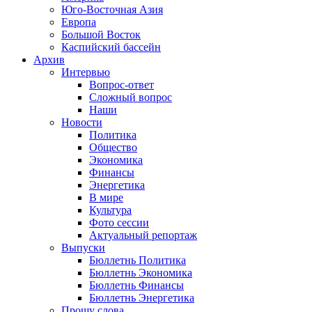
Юго-Восточная Азия
Европа
Большой Восток
Каспийский бассейн
Архив
Интервью
Вопрос-ответ
Сложный вопрос
Наши
Новости
Политика
Общество
Экономика
Финансы
Энергетика
В мире
Культура
Фото сессии
Актуальный репортаж
Выпуски
Бюллетнь Политика
Бюллетнь Экономика
Бюллетнь Финансы
Бюллетнь Энергетика
Прошу слова