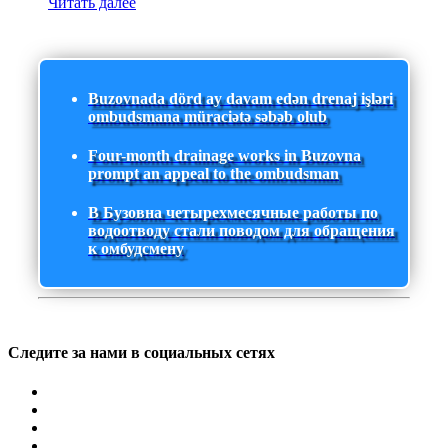
Читать далее
Buzovnada dörd ay davam edən drenaj işləri
ombudsmana müraciətə səbəb olub
Four-month drainage works in Buzovna
prompt an appeal to the ombudsman
В Бузовна четырехмесячные работы по
водоотводу стали поводом для обращения
к омбудсмену
Следите за нами в социальных сетях