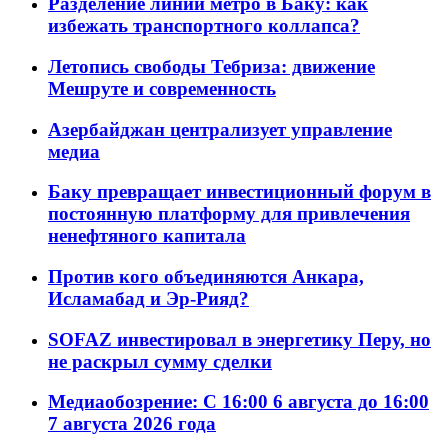
Разделение линий метро в Баку: как
избежать транспортного коллапса?
Летопись свободы Тебриза: движение
Мешруте и современность
Азербайджан централизует управление
медиа
Баку превращает инвестиционный форум в
постоянную платформу для привлечения
ненефтяного капитала
Против кого объединяются Анкара,
Исламабад и Эр-Рияд?
SOFAZ инвестировал в энергетику Перу, но
не раскрыл сумму сделки
Медиаобозрение: С 16:00 6 августа до 16:00
7 августа 2026 года