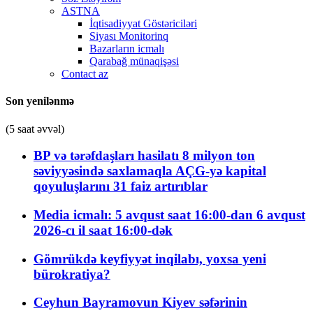
ASTNA
İqtisadiyyat Göstəriciləri
Siyası Monitorinq
Bazarların icmalı
Qarabağ münaqişəsi
Contact az
Son yenilənmə
(5 saat əvvəl)
BP və tərəfdaşları hasilatı 8 milyon ton
səviyyəsində saxlamaqla AÇG-yə kapital
qoyuluşlarını 31 faiz artırıblar
Media icmalı: 5 avqust saat 16:00-dan 6 avqust
2026-cı il saat 16:00-dək
Gömrükdə keyfiyyət inqilabı, yoxsa yeni
bürokratiya?
Ceyhun Bayramovun Kiyev səfərinin