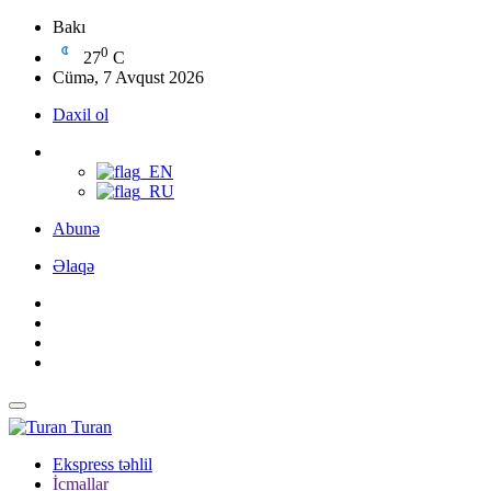
Bakı
0
27
C
Cümə, 7 Avqust 2026
Daxil ol
Abunə
Əlaqə
Turan
Ekspress təhlil
İcmallar