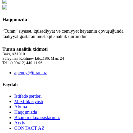
Haqqımızda
“Turan” siyasət, iqtisadiyyat və cəmiyyət həyatının qovuşuğunda
fəaliyyət göstərən müstəqil analitik qurumdur.
Turan analitik xidməti
Bakı, AZ1010
Süleyman Rəhimov küç.,186, Mən. 24
Tel.: (+99412) 440 11 96
agency@turan.az
Faydalı
İstifadə şərtləri
Məxfilik siyasti
Abunə
Haqqımızda
Bizim mütəxəssislərimiz
Arxiv
CONTACT AZ