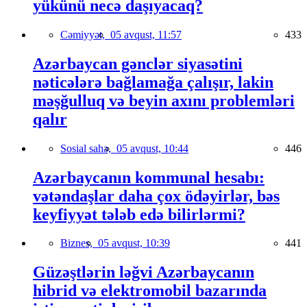
yükünü necə daşıyacaq?
Cəmiyyət,
05 avqust, 11:57
433
Azərbaycan gənclər siyasətini
nəticələrə bağlamağa çalışır, lakin
məşğulluq və beyin axını problemləri
qalır
Sosial sahə,
05 avqust, 10:44
446
Azərbaycanın kommunal hesabı:
vətəndaşlar daha çox ödəyirlər, bəs
keyfiyyət tələb edə bilirlərmi?
Biznes,
05 avqust, 10:39
441
Güzəştlərin ləğvi Azərbaycanın
hibrid və elektromobil bazarında