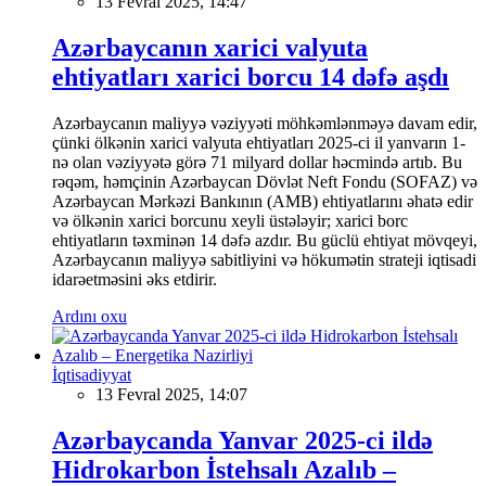
13 Fevral 2025, 14:47
Azərbaycanın xarici valyuta
ehtiyatları xarici borcu 14 dəfə aşdı
Azərbaycanın maliyyə vəziyyəti möhkəmlənməyə davam edir,
çünki ölkənin xarici valyuta ehtiyatları 2025-ci il yanvarın 1-
nə olan vəziyyətə görə 71 milyard dollar həcmində artıb. Bu
rəqəm, həmçinin Azərbaycan Dövlət Neft Fondu (SOFAZ) və
Azərbaycan Mərkəzi Bankının (AMB) ehtiyatlarını əhatə edir
və ölkənin xarici borcunu xeyli üstələyir; xarici borc
ehtiyatların təxminən 14 dəfə azdır. Bu güclü ehtiyat mövqeyi,
Azərbaycanın maliyyə sabitliyini və hökumətin strateji iqtisadi
idarəetməsini əks etdirir.
Ardını oxu
İqtisadiyyat
13 Fevral 2025, 14:07
Azərbaycanda Yanvar 2025-ci ildə
Hidrokarbon İstehsalı Azalıb –