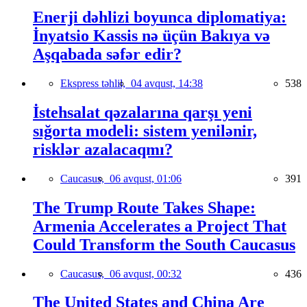
Enerji dəhlizi boyunca diplomatiya:
İnyatsio Kassis nə üçün Bakıya və
Aşqabada səfər edir?
Ekspress təhlil,
04 avqust, 14:38
538
İstehsalat qəzalarına qarşı yeni
sığorta modeli: sistem yenilənir,
risklər azalacaqmı?
Caucasus,
06 avqust, 01:06
391
The Trump Route Takes Shape:
Armenia Accelerates a Project That
Could Transform the South Caucasus
Caucasus,
06 avqust, 00:32
436
The United States and China Are