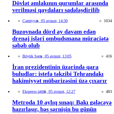
Dövlət əmlakının qurumlar arasında
verilməsi qaydaları sadələşdirilib
Cəmiyyət,
05 avqust, 14:30
1034
Buzovnada dörd ay davam edən
drenaj işləri ombudsmana müraciətə
səbəb olub
Böyük Şərq,
05 avqust, 13:05
416
İran prezidentinin üzərində qara
buludlar: istefa təkzibi Tehrandakı
hakimiyyət mübarizəsini üzə çıxarır
Ekspress təhlil,
05 avqust, 12:27
483
Metroda 10 aylıq sınaq: Bakı gələcəyə
hazırlaşır, bəs sərnişin bu günün