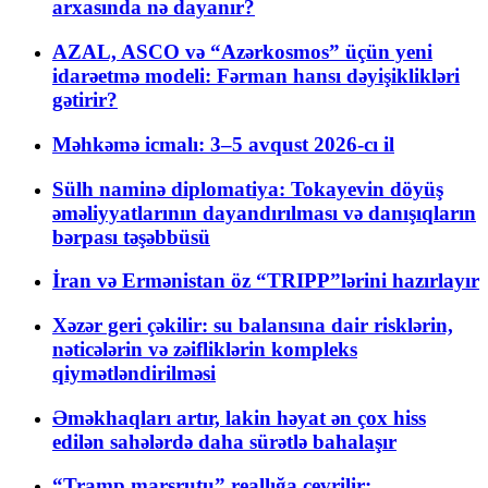
arxasında nə dayanır?
AZAL, ASCO və “Azərkosmos” üçün yeni
idarəetmə modeli: Fərman hansı dəyişiklikləri
gətirir?
Məhkəmə icmalı: 3–5 avqust 2026-cı il
Sülh naminə diplomatiya: Tokayevin döyüş
əməliyyatlarının dayandırılması və danışıqların
bərpası təşəbbüsü
İran və Ermənistan öz “TRIPP”lərini hazırlayır
Xəzər geri çəkilir: su balansına dair risklərin,
nəticələrin və zəifliklərin kompleks
qiymətləndirilməsi
Əməkhaqları artır, lakin həyat ən çox hiss
edilən sahələrdə daha sürətlə bahalaşır
“Tramp marşrutu” reallığa çevrilir: