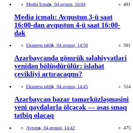
Media İcmalı,
04 avqust, 16:04
491
Media icmalı: Avqustun 3-ü saat
16:00-dan avqustun 4-ü saat 16:00-
dək
Ekspress təhlil,
04 avqust, 14:50
591
Azərbaycanda gömrük səlahiyyətləri
yenidən bölüşdürülür: islahat
çevikliyi artıracaqmı?
Ekspress təhlil,
04 avqust, 14:45
514
Azərbaycan bazar təmərküzləşməsini
yeni qaydalarla ölçəcək — əsas sınaq
tətbiq olacaq
Avropa,
04 avqust, 14:42
475