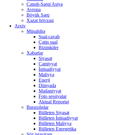
Cənub-Şərqi Asiya
Avropa
Böyük Şərq
Xəzər hövzəsi
Arxiv
Müsahibə
Sual-cavab
Çətin sual
Bizimkiler
Xəbərlər
Siyasət
Cəmiyyət
İqtisadiyyat
Maliyyə
Enerji
Dünyada
Mədəniyyət
Foto sessiyalar
Aktual Reportaj
Buraxılışlar
Bülleten Siyasət
Bülleten İqtisadiyyat
Bülleten Maliyyə
Bülleten Energetika
Söz istəyirəm