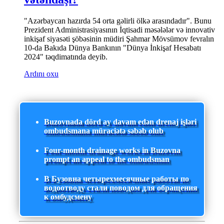
"Azərbaycan hazırda 54 orta gəlirli ölkə arasındadır". Bunu
Prezident Administrasiyasının İqtisadi məsələlər və innovativ
inkişaf siyasəti şöbəsinin müdiri Şahmar Mövsümov fevralın
10-da Bakıda Dünya Bankının "Dünya İnkişaf Hesabatı
2024" təqdimatında deyib.
Ardını oxu
Buzovnada dörd ay davam edən drenaj işləri
ombudsmana müraciətə səbəb olub
Four-month drainage works in Buzovna
prompt an appeal to the ombudsman
В Бузовна четырехмесячные работы по
водоотводу стали поводом для обращения
к омбудсмену