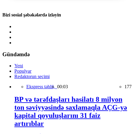
Bizi sosial şəbəkələrdə izləyin
Gündəmdə
Yeni
Populyar
Redaktorun seçimi
Ekspress təhlil,
00:03
177
BP və tərəfdaşları hasilatı 8 milyon
ton səviyyəsində saxlamaqla AÇG-yə
kapital qoyuluşlarını 31 faiz
artırıblar