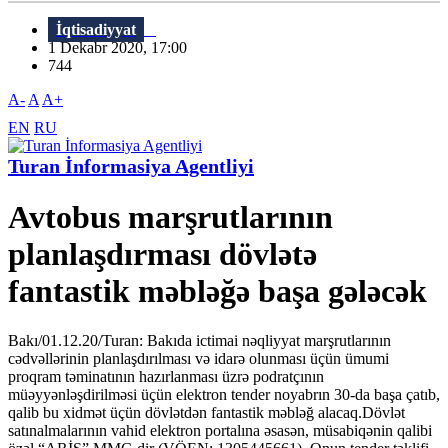
İqtisadiyyat
1 Dekabr 2020, 17:00
744
A-
A
A+
EN
RU
Turan İnformasiya Agentliyi
Avtobus marşrutlarının
planlaşdırması dövlətə
fantastik məbləğə başa gələcək
Bakı/01.12.20/Turan: Bakıda ictimai nəqliyyat marşrutlarının
cədvəllərinin planlaşdırılması və idarə olunması üçün ümumi
proqram təminatının hazırlanması üzrə podratçının
müəyyənləşdirilməsi üçün elektron tender noyabrın 30-da başa çatıb,
qalib bu xidmət üçün dövlətdən fantastik məbləğ alacaq.Dövlət
satınalmalarının vahid elektron portalına əsasən, müsabiqənin qalibi