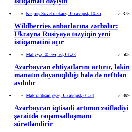
istiqaməti dəyişib
Keçmiş Sovet məkanı,
05 avqust, 10:35
378
Wildberries anbarlarına zərbələr:
Ukrayna Rusiyaya təzyiqin yeni
istiqamətini açır
Maliyyə,
05 avqust, 01:28
508
Azərbaycan ehtiyatlarını artırır, lakin
manatın dayanıqlılığı hələ də neftdən
asılıdır
Makroiqtisadiyyat,
05 avqust, 01:24
399
Azərbaycan iqtisadi artımın zəiflədiyi
şəraitdə rəqəmsallaşmanı
sürətləndirir