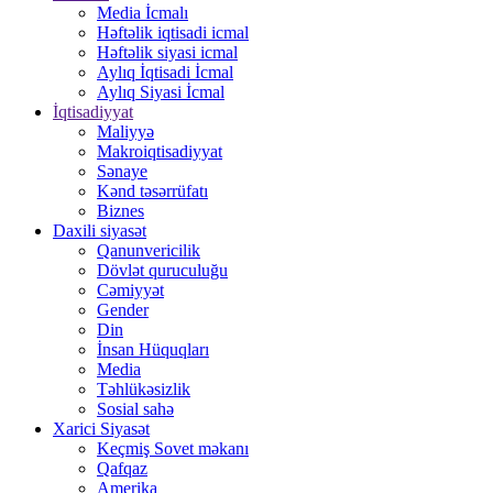
Media İcmalı
Həftəlik iqtisadi icmal
Həftəlik siyasi icmal
Aylıq İqtisadi İcmal
Aylıq Siyasi İcmal
İqtisadiyyat
Maliyyə
Makroiqtisadiyyat
Sənaye
Kənd təsərrüfatı
Biznes
Daxili siyasət
Qanunvericilik
Dövlət quruculuğu
Cəmiyyət
Gender
Din
İnsan Hüquqları
Media
Təhlükəsizlik
Sosial sahə
Xarici Siyasət
Keçmiş Sovet məkanı
Qafqaz
Amerika