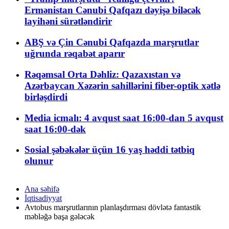
Ermənistan Cənubi Qafqazı dəyişə biləcək
layihəni sürətləndirir
ABŞ və Çin Cənubi Qafqazda marşrutlar
uğrunda rəqabət aparır
Rəqəmsal Orta Dəhliz: Qazaxıstan və
Azərbaycan Xəzərin sahillərini fiber-optik xətlə
birləşdirdi
Media icmalı: 4 avqust saat 16:00-dan 5 avqust
saat 16:00-dək
Sosial şəbəkələr üçün 16 yaş həddi tətbiq
olunur
Ana səhifə
İqtisadiyyat
Avtobus marşrutlarının planlaşdırması dövlətə fantastik
məbləğə başa gələcək