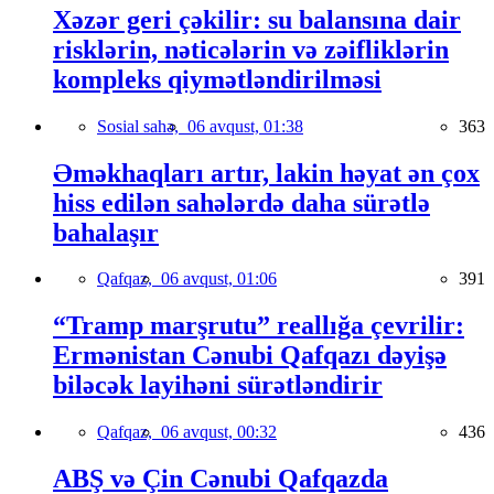
Xəzər geri çəkilir: su balansına dair
risklərin, nəticələrin və zəifliklərin
kompleks qiymətləndirilməsi
Sosial sahə,
06 avqust, 01:38
363
Əməkhaqları artır, lakin həyat ən çox
hiss edilən sahələrdə daha sürətlə
bahalaşır
Qafqaz,
06 avqust, 01:06
391
“Tramp marşrutu” reallığa çevrilir:
Ermənistan Cənubi Qafqazı dəyişə
biləcək layihəni sürətləndirir
Qafqaz,
06 avqust, 00:32
436
ABŞ və Çin Cənubi Qafqazda