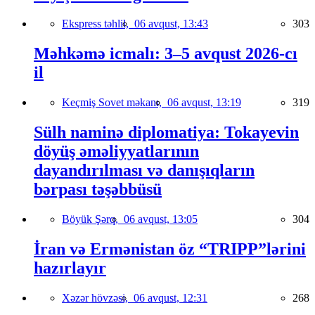
Ekspress təhlil,
06 avqust, 13:43
303
Məhkəmə icmalı: 3–5 avqust 2026-cı
il
Keçmiş Sovet məkanı,
06 avqust, 13:19
319
Sülh naminə diplomatiya: Tokayevin
döyüş əməliyyatlarının
dayandırılması və danışıqların
bərpası təşəbbüsü
Böyük Şərq,
06 avqust, 13:05
304
İran və Ermənistan öz “TRIPP”lərini
hazırlayır
Xəzər hövzəsi,
06 avqust, 12:31
268