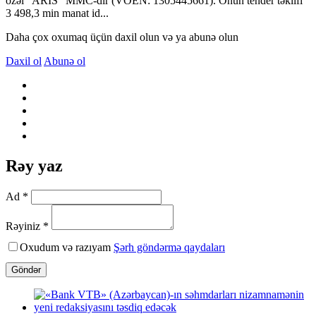
özəl “ARİS” MMC-dir (VÖEN: 1305445661). Onun tender təklifi
3 498,3 min manat id...
Daha çox oxumaq üçün daxil olun və ya abunə olun
Daxil ol
Abunə ol
Rəy yaz
Ad *
Rəyiniz *
Oxudum və razıyam
Şərh göndərmə qaydaları
Göndər