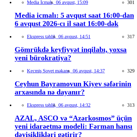
Media İcmalı,
06 avqust, 15:09
301
Media icmalı: 5 avqust saat 16:00-dan
6 avqust 2026-cı il saat 16:00-dək
Ekspress təhlil,
06 avqust, 14:51
317
Gömrükdə keyfiyyət inqilabı, yoxsa
yeni bürokratiya?
Keçmiş Sovet məkanı,
06 avqust, 14:37
329
Ceyhun Bayramovun Kiyev səfərinin
arxasında nə dayanır?
Ekspress təhlil,
06 avqust, 14:32
313
AZAL, ASCO və “Azərkosmos” üçün
yeni idarəetmə modeli: Fərman hansı
dəyişiklikləri gətirir?