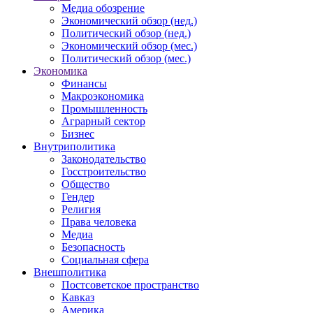
Медиа обозрение
Экономический обзор (нед.)
Политический обзор (нед.)
Экономический обзор (мес.)
Политический обзор (мес.)
Экономика
Финансы
Макроэкономика
Промышленность
Аграрный сектор
Бизнес
Внутриполитика
Законодательство
Госстроительство
Общество
Гендер
Религия
Права человека
Медиа
Безопасность
Социальная сфера
Внешполитика
Постсоветское пространство
Кавказ
Америка