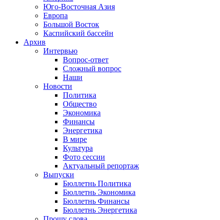
Юго-Восточная Азия
Европа
Большой Восток
Каспийский бассейн
Архив
Интервью
Вопрос-ответ
Сложный вопрос
Наши
Новости
Политика
Общество
Экономика
Финансы
Энергетика
В мире
Культура
Фото сессии
Актуальный репортаж
Выпуски
Бюллетнь Политика
Бюллетнь Экономика
Бюллетнь Финансы
Бюллетнь Энергетика
Прошу слова