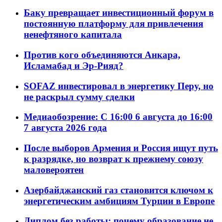
Баку превращает инвестиционный форум в
постоянную платформу для привлечения
ненефтяного капитала
Против кого объединяются Анкара,
Исламабад и Эр-Рияд?
SOFAZ инвестировал в энергетику Перу, но
не раскрыл сумму сделки
Медиаобозрение: С 16:00 6 августа до 16:00
7 августа 2026 года
После выборов Армения и Россия ищут путь
к разрядке, но возврат к прежнему союзу
маловероятен
Азербайджанский газ становится ключом к
энергетическим амбициям Турции в Европе
Диплом без работы: почему образование не