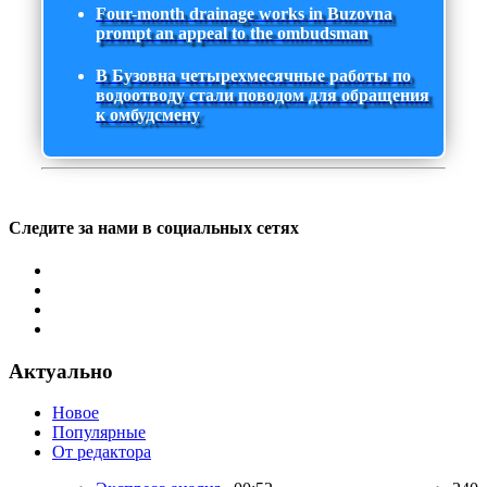
Four-month drainage works in Buzovna
prompt an appeal to the ombudsman
В Бузовна четырехмесячные работы по
водоотводу стали поводом для обращения
к омбудсмену
Следите за нами в социальных сетях
Актуально
Новое
Популярные
От редактора