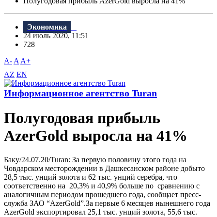
Полугодовая прибыль AzerGold выросла на 41%
Экономика
24 июль 2020, 11:51
728
A-
A
A+
AZ
EN
Информационное агентство Turan
Полугодовая прибыль
AzerGold выросла на 41%
Баку/24.07.20/Turan: За первую половину этого года на
Човдарском месторождении в Дашкесанском районе добыто
28,5 тыс. унций золота и 62 тыс. унций серебра, что
соответственно на 20,3% и 40,9% больше по сравнению с
аналогичным периодом прошедшего года, сообщает пресс-
служба ЗАО “AzerGold”.За первые 6 месяцев нынешнего года
AzerGold экспортировал 25,1 тыс. унций золота, 55,6 тыс.