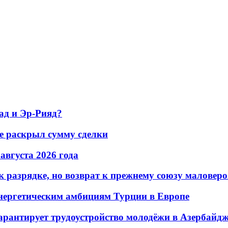
ад и Эр-Рияд?
не раскрыл сумму сделки
 августа 2026 года
 разрядке, но возврат к прежнему союзу маловеро
энергетическим амбициям Турции в Европе
гарантирует трудоустройство молодёжи в Азербайд