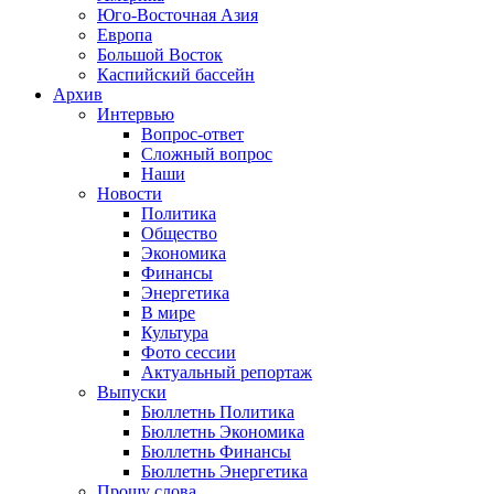
Юго-Восточная Азия
Европа
Большой Восток
Каспийский бассейн
Архив
Интервью
Вопрос-ответ
Сложный вопрос
Наши
Новости
Политика
Общество
Экономика
Финансы
Энергетика
В мире
Культура
Фото сессии
Актуальный репортаж
Выпуски
Бюллетнь Политика
Бюллетнь Экономика
Бюллетнь Финансы
Бюллетнь Энергетика
Прошу слова