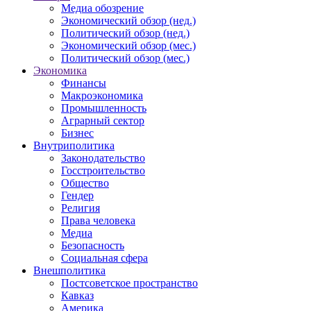
Медиа обозрение
Экономический обзор (нед.)
Политический обзор (нед.)
Экономический обзор (мес.)
Политический обзор (мес.)
Экономика
Финансы
Макроэкономика
Промышленность
Аграрный сектор
Бизнес
Внутриполитика
Законодательство
Госстроительство
Общество
Гендер
Религия
Права человека
Медиа
Безопасность
Социальная сфера
Внешполитика
Постсоветское пространство
Кавказ
Америка