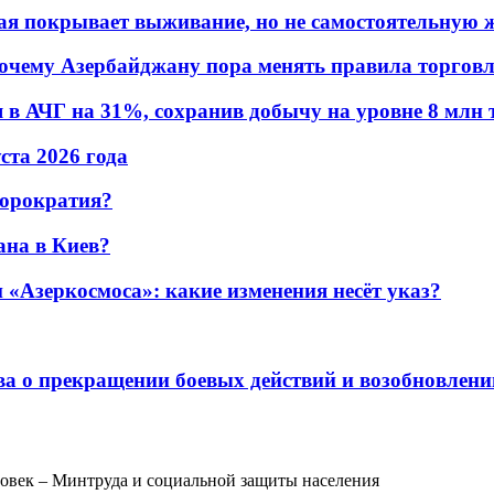
ая покрывает выживание, но не самостоятельную 
почему Азербайджану пора менять правила торгов
в АЧГ на 31%, сохранив добычу на уровне 8 млн 
уста 2026 года
бюрократия?
ана в Киев?
«Азеркосмоса»: какие изменения несёт указ?
а о прекращении боевых действий и возобновлени
ловек – Минтруда и социальной защиты населения