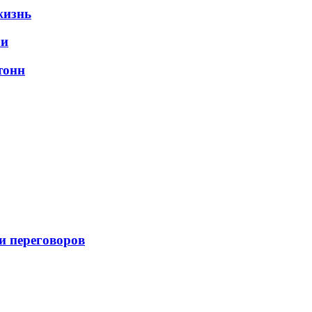
жизнь
ли
тонн
и переговоров