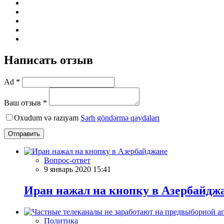
Написать отзыв
Ad *
Ваш отзыв *
Oxudum və razıyam
Şərh göndərmə qaydaları
Отправить
Вопрос-ответ
9 январь 2020 15:41
Иран нажал на кнопку в Азербайдж
Политика