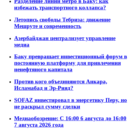
Разделение линий метро в Баку: как
избежать транспортного коллапса?
Летопись свободы Тебриза: движение
Мешруте и современность
Азербайджан централизует управление
медиа
Баку превращает инвестиционный форум в
постоянную платформу для привлечения
ненефтяного капитала
Против кого объединяются Анкара,
Исламабад и Эр-Рияд?
SOFAZ инвестировал в энергетику Перу, но
не раскрыл сумму сделки
Медиаобозрение: С 16:00 6 августа до 16:00
7 августа 2026 года