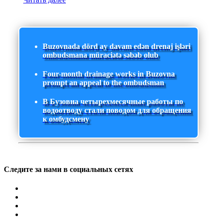
Buzovnada dörd ay davam edən drenaj işləri
ombudsmana müraciətə səbəb olub
Four-month drainage works in Buzovna
prompt an appeal to the ombudsman
В Бузовна четырехмесячные работы по
водоотводу стали поводом для обращения
к омбудсмену
Следите за нами в социальных сетях