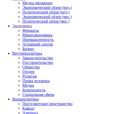
Медиа обозрение
Экономический обзор (нед.)
Политический обзор (нед.)
Экономический обзор (мес.)
Политический обзор (мес.)
Экономика
Финансы
Макроэкономика
Промышленность
Аграрный сектор
Бизнес
Внутриполитика
Законодательство
Госстроительство
Общество
Гендер
Религия
Права человека
Медиа
Безопасность
Социальная сфера
Внешполитика
Постсоветское пространство
Кавказ
Америка