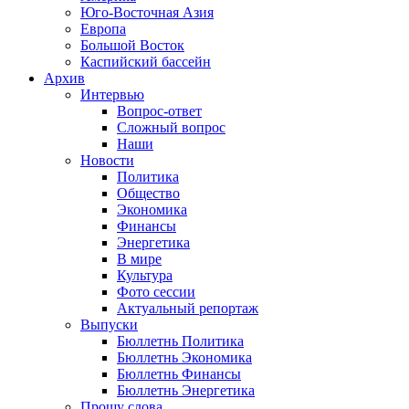
Юго-Восточная Азия
Европа
Большой Восток
Каспийский бассейн
Архив
Интервью
Вопрос-ответ
Сложный вопрос
Наши
Новости
Политика
Общество
Экономика
Финансы
Энергетика
В мире
Культура
Фото сессии
Актуальный репортаж
Выпуски
Бюллетнь Политика
Бюллетнь Экономика
Бюллетнь Финансы
Бюллетнь Энергетика
Прошу слова