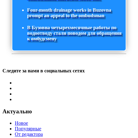
Four-month drainage works in Buzovna
prompt an appeal to the ombudsman
В Бузовна четырехмесячные работы по
водоотводу стали поводом для обращения
к омбудсмену
Следите за нами в социальных сетях
Актуально
Новое
Популярные
От редактора