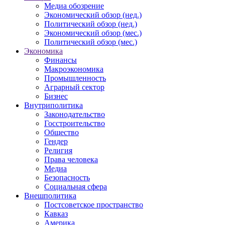
Медиа обозрение
Экономический обзор (нед.)
Политический обзор (нед.)
Экономический обзор (мес.)
Политический обзор (мес.)
Экономика
Финансы
Макроэкономика
Промышленность
Аграрный сектор
Бизнес
Внутриполитика
Законодательство
Госстроительство
Общество
Гендер
Религия
Права человека
Медиа
Безопасность
Социальная сфера
Внешполитика
Постсоветское пространство
Кавказ
Америка