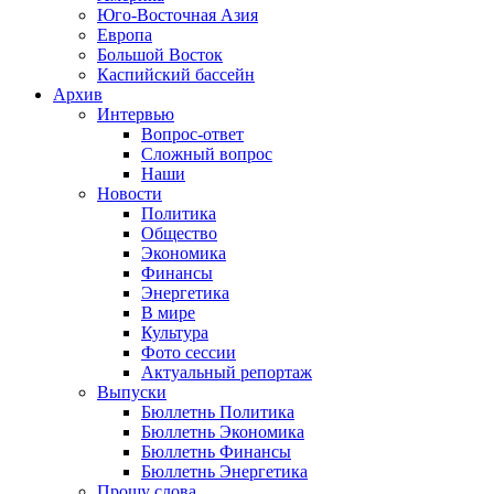
Юго-Восточная Азия
Европа
Большой Восток
Каспийский бассейн
Архив
Интервью
Вопрос-ответ
Сложный вопрос
Наши
Новости
Политика
Общество
Экономика
Финансы
Энергетика
В мире
Культура
Фото сессии
Актуальный репортаж
Выпуски
Бюллетнь Политика
Бюллетнь Экономика
Бюллетнь Финансы
Бюллетнь Энергетика
Прошу слова