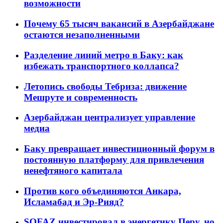
возможности
Почему 65 тысяч вакансий в Азербайджане
остаются незаполненными
Разделение линий метро в Баку: как
избежать транспортного коллапса?
Летопись свободы Тебриза: движение
Мешруте и современность
Азербайджан централизует управление
медиа
Баку превращает инвестиционный форум в
постоянную платформу для привлечения
ненефтяного капитала
Против кого объединяются Анкара,
Исламабад и Эр-Рияд?
SOFAZ инвестировал в энергетику Перу, но