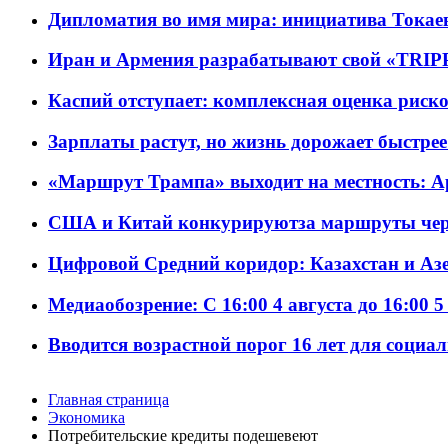
Дипломатия во имя мира: инициатива Токаев
Иран и Армения разрабатывают свой «TRIP
Каспий отступает: комплексная оценка риско
Зарплаты растут, но жизнь дорожает быстрее т
«Маршрут Трампа» выходит на местность: А
США и Китай конкурируютза маршруты че
Цифровой Средний коридор: Казахстан и Аз
Медиаобозрение: С 16:00 4 августа до 16:00 5
Вводится возрастной порог 16 лет для социа
Главная страница
Экономика
Потребительские кредиты подешевеют