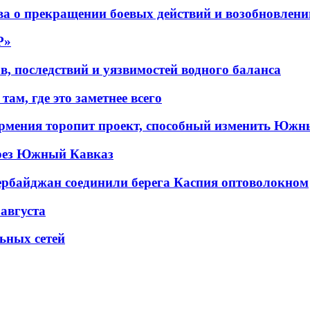
а о прекращении боевых действий и возобновлени
P»
в, последствий и уязвимостей водного баланса
ам, где это заметнее всего
рмения торопит проект, способный изменить Южн
рез Южный Кавказ
ербайджан соединили берега Каспия оптоволокном
 августа
льных сетей