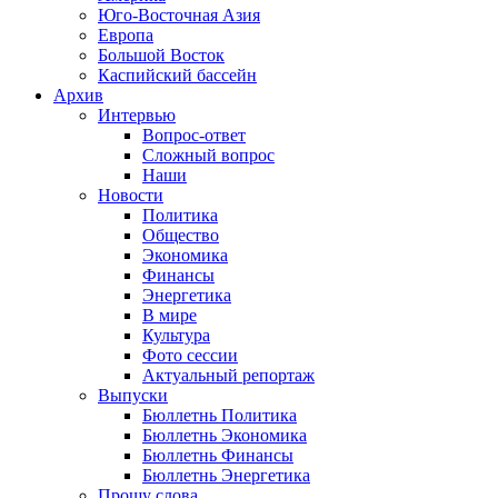
Юго-Восточная Азия
Европа
Большой Восток
Каспийский бассейн
Архив
Интервью
Вопрос-ответ
Сложный вопрос
Наши
Новости
Политика
Общество
Экономика
Финансы
Энергетика
В мире
Культура
Фото сессии
Актуальный репортаж
Выпуски
Бюллетнь Политика
Бюллетнь Экономика
Бюллетнь Финансы
Бюллетнь Энергетика
Прошу слова