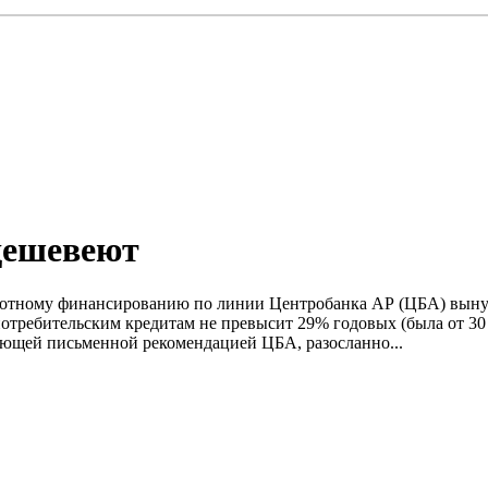
дешевеют
готному финансированию по линии Центробанка АР (ЦБА) выну
потребительским кредитам не превысит 29% годовых (была от 30 
вующей письменной рекомендацией ЦБА, разосланно...