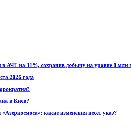
в АЧГ на 31%, сохранив добычу на уровне 8 млн 
уста 2026 года
бюрократия?
ана в Киев?
«Азеркосмоса»: какие изменения несёт указ?