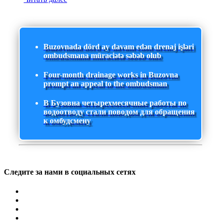
Buzovnada dörd ay davam edən drenaj işləri
ombudsmana müraciətə səbəb olub
Four-month drainage works in Buzovna
prompt an appeal to the ombudsman
В Бузовна четырехмесячные работы по
водоотводу стали поводом для обращения
к омбудсмену
Следите за нами в социальных сетях