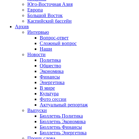
Юго-Восточная Азия
Европа
Большой Восток
Каспийский бассейн
Архив
Интервью
Вопрос-ответ
Сложный вопрос
Наши
Новости
Политика
Общество
Экономика
Финансы
Энергетика
В мире
Культура
Фото сессии
Актуальный репортаж
Выпуски
Бюллетнь Политика
Бюллетнь Экономика
Бюллетнь Финансы
Бюллетнь Энергетика
Прошу слова