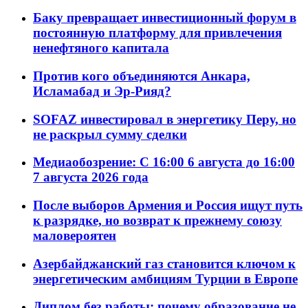
Баку превращает инвестиционный форум в
постоянную платформу для привлечения
ненефтяного капитала
Против кого объединяются Анкара,
Исламабад и Эр-Рияд?
SOFAZ инвестировал в энергетику Перу, но
не раскрыл сумму сделки
Медиаобозрение: С 16:00 6 августа до 16:00
7 августа 2026 года
После выборов Армения и Россия ищут путь
к разрядке, но возврат к прежнему союзу
маловероятен
Азербайджанский газ становится ключом к
энергетическим амбициям Турции в Европе
Диплом без работы: почему образование не