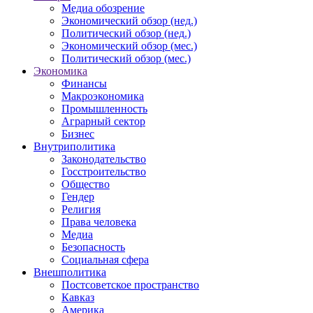
Медиа обозрение
Экономический обзор (нед.)
Политический обзор (нед.)
Экономический обзор (мес.)
Политический обзор (мес.)
Экономика
Финансы
Макроэкономика
Промышленность
Аграрный сектор
Бизнес
Внутриполитика
Законодательство
Госстроительство
Общество
Гендер
Религия
Права человека
Медиа
Безопасность
Социальная сфера
Внешполитика
Постсоветское пространство
Кавказ
Америка