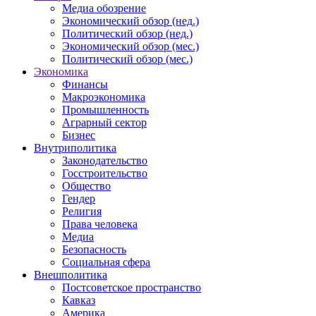
Медиа обозрение
Экономический обзор (нед.)
Политический обзор (нед.)
Экономический обзор (мес.)
Политический обзор (мес.)
Экономика
Финансы
Макроэкономика
Промышленность
Аграрный сектор
Бизнес
Внутриполитика
Законодательство
Госстроительство
Общество
Гендер
Религия
Права человека
Медиа
Безопасность
Социальная сфера
Внешполитика
Постсоветское пространство
Кавказ
Америка