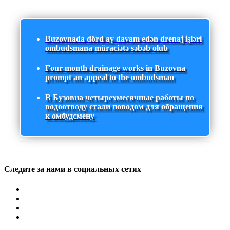
Buzovnada dörd ay davam edən drenaj işləri
ombudsmana müraciətə səbəb olub
Four-month drainage works in Buzovna
prompt an appeal to the ombudsman
В Бузовна четырехмесячные работы по
водоотводу стали поводом для обращения
к омбудсмену
Следите за нами в социальных сетях