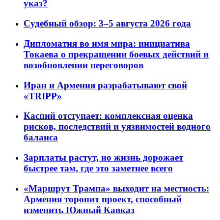
указ?
Судебный обзор: 3–5 августа 2026 года
Дипломатия во имя мира: инициатива
Токаева о прекращении боевых действий и
возобновлении переговоров
Иран и Армения разрабатывают свой
«TRIPP»
Каспий отступает: комплексная оценка
рисков, последствий и уязвимостей водного
баланса
Зарплаты растут, но жизнь дорожает
быстрее там, где это заметнее всего
«Маршрут Трампа» выходит на местность:
Армения торопит проект, способный
изменить Южный Кавказ