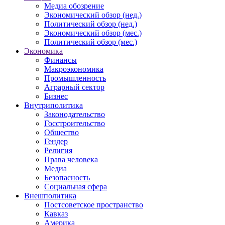
Медиа обозрение
Экономический обзор (нед.)
Политический обзор (нед.)
Экономический обзор (мес.)
Политический обзор (мес.)
Экономика
Финансы
Макроэкономика
Промышленность
Аграрный сектор
Бизнес
Внутриполитика
Законодательство
Госстроительство
Общество
Гендер
Религия
Права человека
Медиа
Безопасность
Социальная сфера
Внешполитика
Постсоветское пространство
Кавказ
Америка