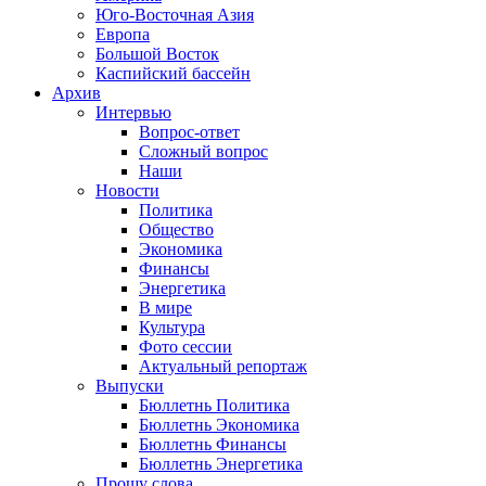
Юго-Восточная Азия
Европа
Большой Восток
Каспийский бассейн
Архив
Интервью
Вопрос-ответ
Сложный вопрос
Наши
Новости
Политика
Общество
Экономика
Финансы
Энергетика
В мире
Культура
Фото сессии
Актуальный репортаж
Выпуски
Бюллетнь Политика
Бюллетнь Экономика
Бюллетнь Финансы
Бюллетнь Энергетика
Прошу слова