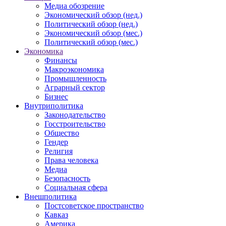
Медиа обозрение
Экономический обзор (нед.)
Политический обзор (нед.)
Экономический обзор (мес.)
Политический обзор (мес.)
Экономика
Финансы
Макроэкономика
Промышленность
Аграрный сектор
Бизнес
Внутриполитика
Законодательство
Госстроительство
Общество
Гендер
Религия
Права человека
Медиа
Безопасность
Социальная сфера
Внешполитика
Постсоветское пространство
Кавказ
Америка