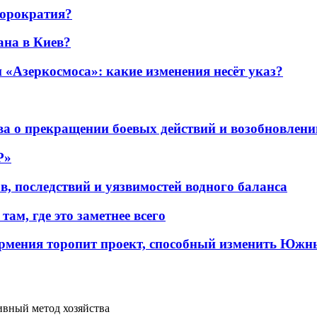
бюрократия?
ана в Киев?
«Азеркосмоса»: какие изменения несёт указ?
а о прекращении боевых действий и возобновлени
P»
в, последствий и уязвимостей водного баланса
ам, где это заметнее всего
рмения торопит проект, способный изменить Южн
ивный метод хозяйства