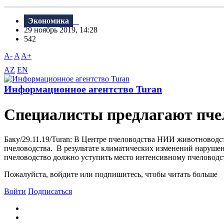
Экономика
29 ноябрь 2019, 14:28
542
A-
A
A+
AZ
EN
Информационное агентство Turan
Специалисты предлагают пчел
Баку/29.11.19/Turan: В Центре пчеловодства НИИ животноводс
пчеловодства. В результате климатических изменений нарушен
пчеловодство должно уступить место интенсивному пчеловодств
Пожалуйста, войдите или подпишитесь, чтобы читать больше
Войти
Подписаться