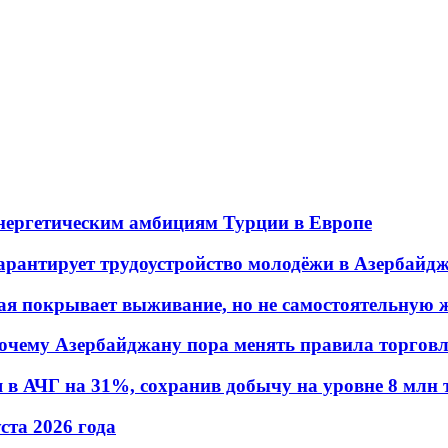
энергетическим амбициям Турции в Европе
гарантирует трудоустройство молодёжи в Азербайд
ая покрывает выживание, но не самостоятельную 
почему Азербайджану пора менять правила торгов
в АЧГ на 31%, сохранив добычу на уровне 8 млн 
уста 2026 года