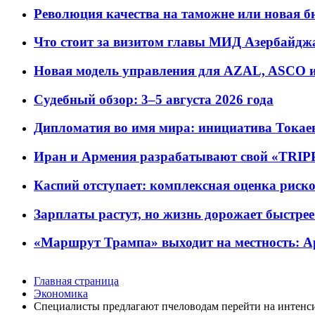
Революция качества на таможне или новая 
Что стоит за визитом главы МИД Азербайдж
Новая модель управления для AZAL, ASCO и 
Судебный обзор: 3–5 августа 2026 года
Дипломатия во имя мира: инициатива Токаев
Иран и Армения разрабатывают свой «TRIP
Каспий отступает: комплексная оценка риско
Зарплаты растут, но жизнь дорожает быстрее т
«Маршрут Трампа» выходит на местность: А
Главная страница
Экономика
Специалисты предлагают пчеловодам перейти на интенс