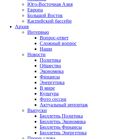
Юго-Восточная Азия
Европа
Большой Восток
Каспийский бассейн
Архив
Интервью
Вопрос-ответ
Сложный вопрос
Наши
Новости
Политика
Общество
Экономика
Финансы
Энергетика
В мире
Культура
Фото сессии
Актуальный репортаж
Выпуски
Бюллетнь Политика
Бюллетнь Экономика
Бюллетнь Финансы
Бюллетнь Энергетика
Прошу слова