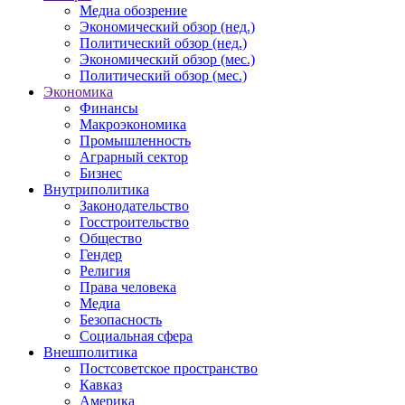
Медиа обозрение
Экономический обзор (нед.)
Политический обзор (нед.)
Экономический обзор (мес.)
Политический обзор (мес.)
Экономика
Финансы
Макроэкономика
Промышленность
Аграрный сектор
Бизнес
Внутриполитика
Законодательство
Госстроительство
Общество
Гендер
Религия
Права человека
Медиа
Безопасность
Социальная сфера
Внешполитика
Постсоветское пространство
Кавказ
Америка