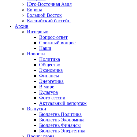
Юго-Восточная Азия
Европа
Большой Восток
Каспийский бассейн
Архив
Интервью
Вопрос-ответ
Сложный вопрос
Наши
Новости
Политика
Общество
Экономика
Финансы
Энергетика
В мире
Культура
Фото сессии
Актуальный репортаж
Выпуски
Бюллетнь Политика
Бюллетнь Экономика
Бюллетнь Финансы
Бюллетнь Энергетика
Прошу слова