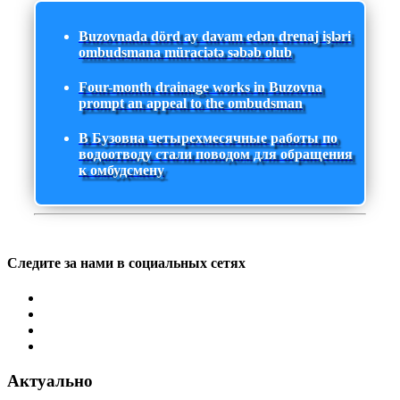
Buzovnada dörd ay davam edən drenaj işləri
ombudsmana müraciətə səbəb olub
Four-month drainage works in Buzovna
prompt an appeal to the ombudsman
В Бузовна четырехмесячные работы по
водоотводу стали поводом для обращения
к омбудсмену
Следите за нами в социальных сетях
Актуально