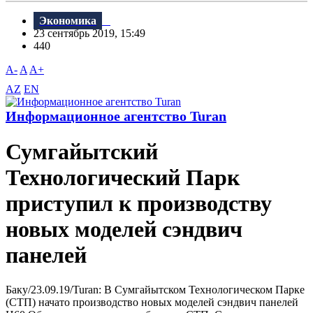
Экономика
23 сентябрь 2019, 15:49
440
A-
A
A+
AZ
EN
Информационное агентство Turan
Сумгайытский
Технологический Парк
приступил к производству
новых моделей сэндвич
панелей
Баку/23.09.19/Turan: B Сумгайытском Технологическом Парке
(СТП) начато производство новых моделей сэндвич панелей