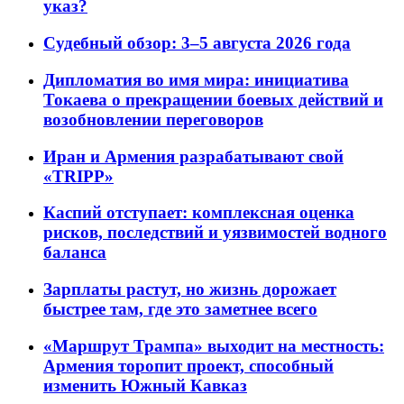
указ?
Судебный обзор: 3–5 августа 2026 года
Дипломатия во имя мира: инициатива
Токаева о прекращении боевых действий и
возобновлении переговоров
Иран и Армения разрабатывают свой
«TRIPP»
Каспий отступает: комплексная оценка
рисков, последствий и уязвимостей водного
баланса
Зарплаты растут, но жизнь дорожает
быстрее там, где это заметнее всего
«Маршрут Трампа» выходит на местность:
Армения торопит проект, способный
изменить Южный Кавказ