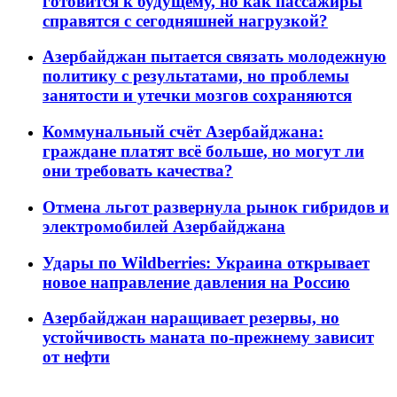
готовится к будущему, но как пассажиры
справятся с сегодняшней нагрузкой?
Азербайджан пытается связать молодежную
политику с результатами, но проблемы
занятости и утечки мозгов сохраняются
Коммунальный счёт Азербайджана:
граждане платят всё больше, но могут ли
они требовать качества?
Отмена льгот развернула рынок гибридов и
электромобилей Азербайджана
Удары по Wildberries: Украина открывает
новое направление давления на Россию
Азербайджан наращивает резервы, но
устойчивость маната по-прежнему зависит
от нефти