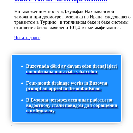
На таможенном посту «Джульфа» Нахчыванской
таможни при досмотре грузовика из Ирана, следовашего
транзитом в Турцию, в топливном баке и баке системы
отопления было выявлено 101,4 кг метамфетамина.
Читать далее
Buzovnada dörd ay davam edən drenaj işləri
ombudsmana müraciətə səbəb olub
Four-month drainage works in Buzovna
prompt an appeal to the ombudsman
В Бузовна четырехмесячные работы по
водоотводу стали поводом для обращения
к омбудсмену