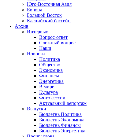
Юго-Восточная Азия
Европа
Большой Восток
Каспийский бассейн
Архив
Интервью
Вопрос-ответ
Сложный вопрос
Наши
Новости
Политика
Общество
Экономика
Финансы
Энергетика
В мире
Культура
Фото сессии
Актуальный репортаж
Выпуски
Бюллетнь Политика
Бюллетнь Экономика
Бюллетнь Финансы
Бюллетнь Энергетика
Прошу слова