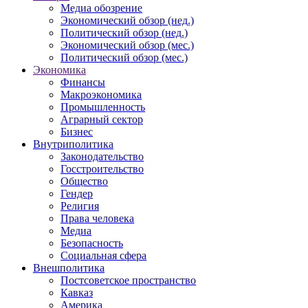
Медиа обозрение
Экономический обзор (нед.)
Политический обзор (нед.)
Экономический обзор (мес.)
Политический обзор (мес.)
Экономика
Финансы
Макроэкономика
Промышленность
Аграрный сектор
Бизнес
Внутриполитика
Законодательство
Госстроительство
Общество
Гендер
Религия
Права человека
Медиа
Безопасность
Социальная сфера
Внешполитика
Постсоветское пространство
Кавказ
Америка