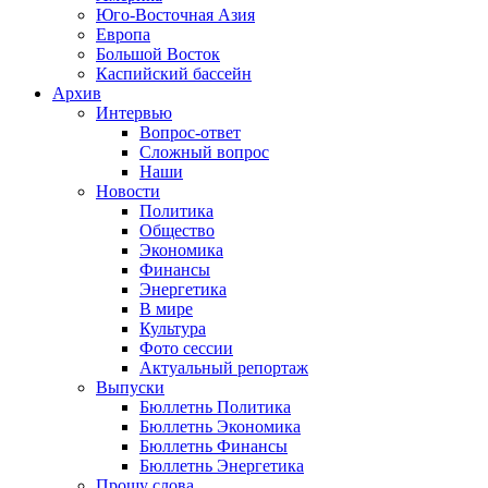
Юго-Восточная Азия
Европа
Большой Восток
Каспийский бассейн
Архив
Интервью
Вопрос-ответ
Сложный вопрос
Наши
Новости
Политика
Общество
Экономика
Финансы
Энергетика
В мире
Культура
Фото сессии
Актуальный репортаж
Выпуски
Бюллетнь Политика
Бюллетнь Экономика
Бюллетнь Финансы
Бюллетнь Энергетика
Прошу слова