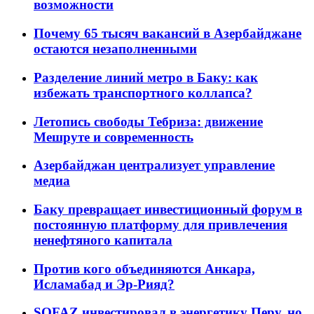
возможности
Почему 65 тысяч вакансий в Азербайджане
остаются незаполненными
Разделение линий метро в Баку: как
избежать транспортного коллапса?
Летопись свободы Тебриза: движение
Мешруте и современность
Азербайджан централизует управление
медиа
Баку превращает инвестиционный форум в
постоянную платформу для привлечения
ненефтяного капитала
Против кого объединяются Анкара,
Исламабад и Эр-Рияд?
SOFAZ инвестировал в энергетику Перу, но