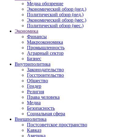
Медиа обозрение
Экономический обзор (нед.)
Политический обзор (нед.)
Экономический обзор (мес.)
Политический обзор (мес.)
Экономика
Финансы
Макроэкономика
Промышленность
Аграрный сектор
Бизнес
Внутриполитика
Законодательство
Госстроительство
Общество
Гендер
Религия
Права человека
Медиа
Безопасность
Социальная сфера
Внешполитика
Постсоветское пространство
Кавказ
Америка