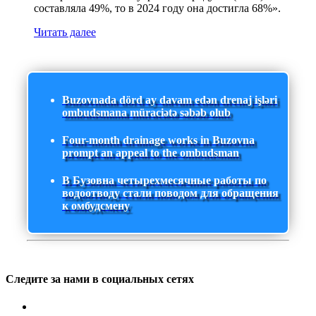
составляла 49%, то в 2024 году она достигла 68%».
Читать далее
Buzovnada dörd ay davam edən drenaj işləri
ombudsmana müraciətə səbəb olub
Four-month drainage works in Buzovna
prompt an appeal to the ombudsman
В Бузовна четырехмесячные работы по
водоотводу стали поводом для обращения
к омбудсмену
Следите за нами в социальных сетях