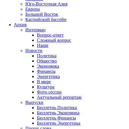
Юго-Восточная Азия
Европа
Большой Восток
Каспийский бассейн
Архив
Интервью
Вопрос-ответ
Сложный вопрос
Наши
Новости
Политика
Общество
Экономика
Финансы
Энергетика
В мире
Культура
Фото сессии
Актуальный репортаж
Выпуски
Бюллетнь Политика
Бюллетнь Экономика
Бюллетнь Финансы
Бюллетнь Энергетика
Прошу слова