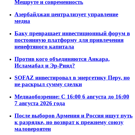
Мешруте и современность
Азербайджан централизует управление
медиа
Баку превращает инвестиционный форум в
постоянную платформу для привлечения
ненефтяного капитала
Против кого объединяются Анкара,
Исламабад и Эр-Рияд?
SOFAZ инвестировал в энергетику Перу, но
не раскрыл сумму сделки
Медиаобозрение: С 16:00 6 августа до 16:00
7 августа 2026 года
После выборов Армения и Россия ищут путь
к разрядке, но возврат к прежнему союзу
маловероятен