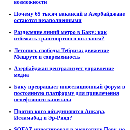
возможности
Почему 65 тысяч вакансий в Азербайджане
остаются незаполненными
Разделение линий метро в Баку: как
избежать транспортного коллапса?
Летопись свободы Тебриза: движение
Мешруте и современность
Азербайджан централизует управление
медиа
Баку превращает инвестиционный форум в
постоянную платформу для привлечения
ненефтяного капитала
Против кого объединяются Анкара,
Исламабад и Эр-Рияд?
SOFAZ инвестировал в энергетику Перу, но