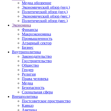
Медиа обозрение
Экономический обзор (нед.)
Политический обзор (нед.)
Экономический обзор (мес.)
Политический обзор (мес.)
Экономика
Финансы
Макроэкономика
Промышленность
Аграрный сектор
Бизнес
Внутриполитика
Законодательство
Госстроительство
Общество
Гендер
Религия
Права человека
Медиа
Безопасность
Социальная сфера
Внешполитика
Постсоветское пространство
Кавказ
Америка