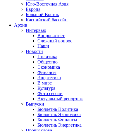
Юго-Восточная Азия
Европа
Большой Восток
Каспийский бассейн
Архив
Интервью
Вопрос-ответ
Сложный вопрос
Наши
Новости
Политика
Общество
Экономика
Финансы
Энергетика
В мире
Культура
Фото сессии
Актуальный репортаж
Выпуски
Бюллетнь Политика
Бюллетнь Экономика
Бюллетнь Финансы
Бюллетнь Энергетика
Прошу слова