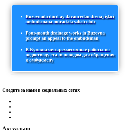
Buzovnada dörd ay davam edən drenaj işləri
ombudsmana müraciətə səbəb olub
Four-month drainage works in Buzovna
prompt an appeal to the ombudsman
В Бузовна четырехмесячные работы по
водоотводу стали поводом для обращения
к омбудсмену
Следите за нами в социальных сетях
Актуально