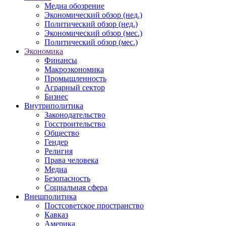
Медиа обозрение
Экономический обзор (нед.)
Политический обзор (нед.)
Экономический обзор (мес.)
Политический обзор (мес.)
Экономика
Финансы
Макроэкономика
Промышленность
Аграрный сектор
Бизнес
Внутриполитика
Законодательство
Госстроительство
Общество
Гендер
Религия
Права человека
Медиа
Безопасность
Социальная сфера
Внешполитика
Постсоветское пространство
Кавказ
Америка