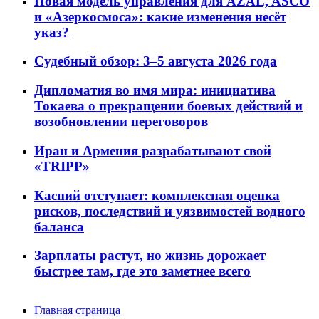
Новая модель управления для AZAL, ASCO
и «Азеркосмоса»: какие изменения несёт
указ?
Судебный обзор: 3–5 августа 2026 года
Дипломатия во имя мира: инициатива
Токаева о прекращении боевых действий и
возобновлении переговоров
Иран и Армения разрабатывают свой
«TRIPP»
Каспий отступает: комплексная оценка
рисков, последствий и уязвимостей водного
баланса
Зарплаты растут, но жизнь дорожает
быстрее там, где это заметнее всего
Главная страница