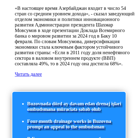
«В настоящее время Азербайджан входит в число 54
стран со средним уровнем дохода», - сказал заведующий
отделом экономики и политики инновационного
развития Администрации президента Шахмар
Мовсумов в ходе презентации Доклада Всемирного
банка о мировом развитии за 2024 год в Баку 10
февраля. По словам Мовсумова, диверсификация
экономики стала ключевым фактором устойчивого
развития страны: «Если в 2011 году доля ненефтяного
сектора в валовом внутреннем продукте (ВВП)
составляла 49%, то в 2024 году она достигла 68%».
Читать далее
Buzovnada dörd ay davam edən drenaj işləri
ombudsmana müraciətə səbəb olub
Four-month drainage works in Buzovna
prompt an appeal to the ombudsman