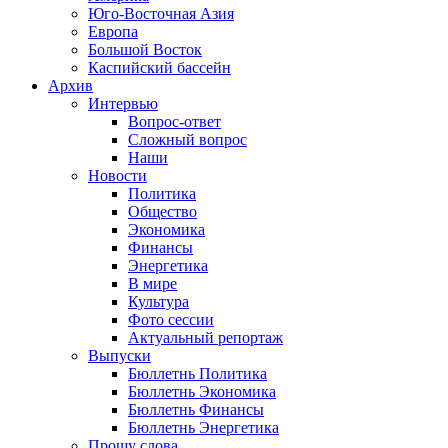
Юго-Восточная Азия
Европа
Большой Восток
Каспийский бассейн
Архив
Интервью
Вопрос-ответ
Сложный вопрос
Наши
Новости
Политика
Общество
Экономика
Финансы
Энергетика
В мире
Культура
Фото сессии
Актуальный репортаж
Выпуски
Бюллетнь Политика
Бюллетнь Экономика
Бюллетнь Финансы
Бюллетнь Энергетика
Прошу слова