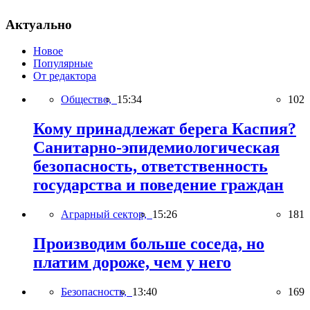
Актуально
Новое
Популярные
От редактора
Общество,
15:34
102
Кому принадлежат берега Каспия?
Санитарно-эпидемиологическая
безопасность, ответственность
государства и поведение граждан
Аграрный сектор,
15:26
181
Производим больше соседа, но
платим дороже, чем у него
Безопасность,
13:40
169