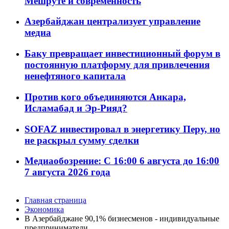
Мешруте и современность
Азербайджан централизует управление
медиа
Баку превращает инвестиционный форум в
постоянную платформу для привлечения
ненефтяного капитала
Против кого объединяются Анкара,
Исламабад и Эр-Рияд?
SOFAZ инвестировал в энергетику Перу, но
не раскрыл сумму сделки
Медиаобозрение: С 16:00 6 августа до 16:00
7 августа 2026 года
Главная страница
Экономика
В Азербайджане 90,1% бизнесменов - индивидуальные
предприниматели