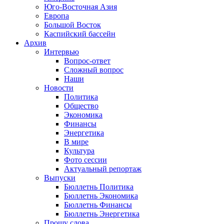
Юго-Восточная Азия
Европа
Большой Восток
Каспийский бассейн
Архив
Интервью
Вопрос-ответ
Сложный вопрос
Наши
Новости
Политика
Общество
Экономика
Финансы
Энергетика
В мире
Культура
Фото сессии
Актуальный репортаж
Выпуски
Бюллетнь Политика
Бюллетнь Экономика
Бюллетнь Финансы
Бюллетнь Энергетика
Прошу слова