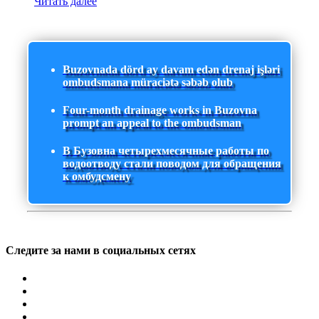
Читать далее
Buzovnada dörd ay davam edən drenaj işləri
ombudsmana müraciətə səbəb olub
Four-month drainage works in Buzovna
prompt an appeal to the ombudsman
В Бузовна четырехмесячные работы по
водоотводу стали поводом для обращения
к омбудсмену
Следите за нами в социальных сетях