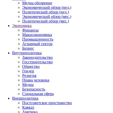
Медиа обозрение
Экономический обзор (нед.)
Политический обзор (нед.)
Экономический обзор (мес.)
Политический обзор (мес.)
Экономика
Финансы
Макроэкономика
Промышленность
Аграрный сектор
Бизнес
Внутриполитика
Законодательство
Госстроительство
Общество
Гендер
Религия
Права человека
Медиа
Безопасность
Социальная сфера
Внешполитика
Постсоветское пространство
Кавказ
Америка