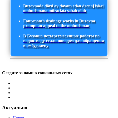
Buzovnada dörd ay davam edən drenaj işləri
ombudsmana müraciətə səbəb olub
Four-month drainage works in Buzovna
prompt an appeal to the ombudsman
В Бузовна четырехмесячные работы по
водоотводу стали поводом для обращения
к омбудсмену
Следите за нами в социальных сетях
Актуально
Новое