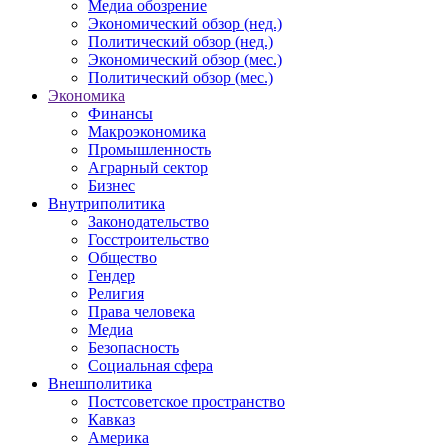
Медиа обозрение
Экономический обзор (нед.)
Политический обзор (нед.)
Экономический обзор (мес.)
Политический обзор (мес.)
Экономика
Финансы
Макроэкономика
Промышленность
Аграрный сектор
Бизнес
Внутриполитика
Законодательство
Госстроительство
Общество
Гендер
Религия
Права человека
Медиа
Безопасность
Социальная сфера
Внешполитика
Постсоветское пространство
Кавказ
Америка