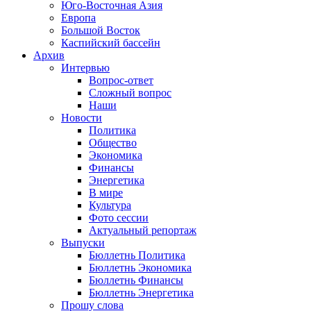
Юго-Восточная Азия
Европа
Большой Восток
Каспийский бассейн
Архив
Интервью
Вопрос-ответ
Сложный вопрос
Наши
Новости
Политика
Общество
Экономика
Финансы
Энергетика
В мире
Культура
Фото сессии
Актуальный репортаж
Выпуски
Бюллетнь Политика
Бюллетнь Экономика
Бюллетнь Финансы
Бюллетнь Энергетика
Прошу слова