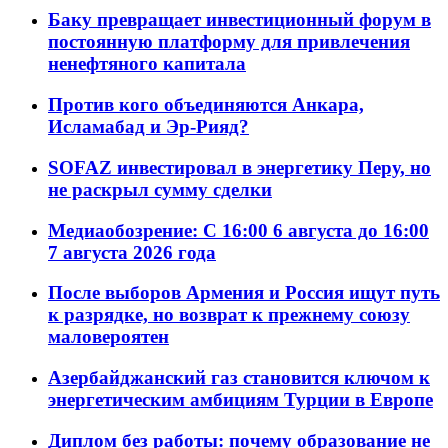
Баку превращает инвестиционный форум в
постоянную платформу для привлечения
ненефтяного капитала
Против кого объединяются Анкара,
Исламабад и Эр-Рияд?
SOFAZ инвестировал в энергетику Перу, но
не раскрыл сумму сделки
Медиаобозрение: С 16:00 6 августа до 16:00
7 августа 2026 года
После выборов Армения и Россия ищут путь
к разрядке, но возврат к прежнему союзу
маловероятен
Азербайджанский газ становится ключом к
энергетическим амбициям Турции в Европе
Диплом без работы: почему образование не