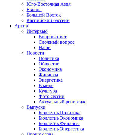
Юго-Восточная Азия
Европа
Большой Восток
Каспийский бассейн
Архив
Интервью
Вопрос-ответ
Сложный вопрос
Наши
Новости
Политика
Общество
Экономика
Финансы
Энергетика
В мире
Культура
Фото сессии
Актуальный репортаж
Выпуски
Бюллетнь Политика
Бюллетнь Экономика
Бюллетнь Финансы
Бюллетнь Энергетика
Прошу слова