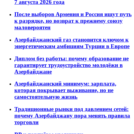
7 августа 2026 года
После выборов Армения и Россия ищут путь
к разрядке, но возврат к прежнему союзу
маловероятен
Азербайджанский газ становится ключом к
энергетическим амбициям Турции в Европе
Диплом без работы: почему образование не
гарантирует трудоустройство молодёжи в
Азербайджане
Азербайджанский минимум: зарплата,
которая покрывает выживание, но не
самостоятельную жизнь
Традиционные рынки под давлением сетей:
почему Азербайджану пора менять правила
торговли