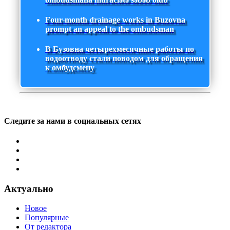
Four-month drainage works in Buzovna
prompt an appeal to the ombudsman
В Бузовна четырехмесячные работы по
водоотводу стали поводом для обращения
к омбудсмену
Следите за нами в социальных сетях
Актуально
Новое
Популярные
От редактора