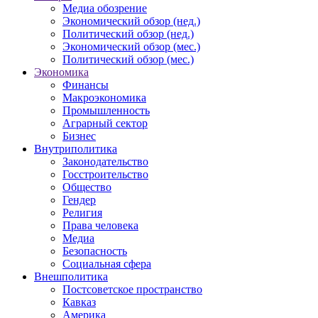
Медиа обозрение
Экономический обзор (нед.)
Политический обзор (нед.)
Экономический обзор (мес.)
Политический обзор (мес.)
Экономика
Финансы
Макроэкономика
Промышленность
Аграрный сектор
Бизнес
Внутриполитика
Законодательство
Госстроительство
Общество
Гендер
Религия
Права человека
Медиа
Безопасность
Социальная сфера
Внешполитика
Постсоветское пространство
Кавказ
Америка