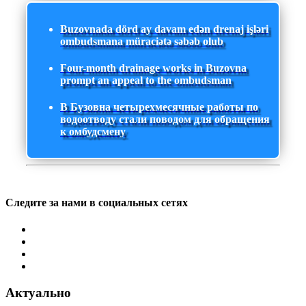
Buzovnada dörd ay davam edən drenaj işləri
ombudsmana müraciətə səbəb olub
Four-month drainage works in Buzovna
prompt an appeal to the ombudsman
В Бузовна четырехмесячные работы по
водоотводу стали поводом для обращения
к омбудсмену
Следите за нами в социальных сетях
Актуально