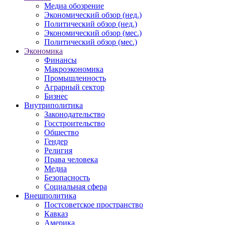
Медиа обозрение
Экономический обзор (нед.)
Политический обзор (нед.)
Экономический обзор (мес.)
Политический обзор (мес.)
Экономика
Финансы
Макроэкономика
Промышленность
Аграрный сектор
Бизнес
Внутриполитика
Законодательство
Госстроительство
Общество
Гендер
Религия
Права человека
Медиа
Безопасность
Социальная сфера
Внешполитика
Постсоветское пространство
Кавказ
Америка