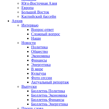
Юго-Восточная Азия
Европа
Большой Восток
Каспийский бассейн
Архив
Интервью
Вопрос-ответ
Сложный вопрос
Наши
Новости
Политика
Общество
Экономика
Финансы
Энергетика
В мире
Культура
Фото сессии
Актуальный репортаж
Выпуски
Бюллетнь Политика
Бюллетнь Экономика
Бюллетнь Финансы
Бюллетнь Энергетика
Прошу слова