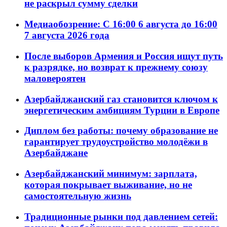
не раскрыл сумму сделки
Медиаобозрение: С 16:00 6 августа до 16:00
7 августа 2026 года
После выборов Армения и Россия ищут путь
к разрядке, но возврат к прежнему союзу
маловероятен
Азербайджанский газ становится ключом к
энергетическим амбициям Турции в Европе
Диплом без работы: почему образование не
гарантирует трудоустройство молодёжи в
Азербайджане
Азербайджанский минимум: зарплата,
которая покрывает выживание, но не
самостоятельную жизнь
Традиционные рынки под давлением сетей: