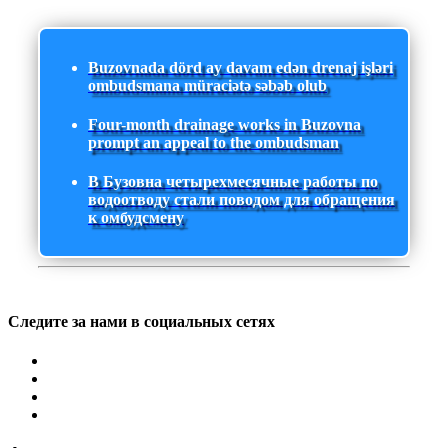
Buzovnada dörd ay davam edən drenaj işləri
ombudsmana müraciətə səbəb olub
Four-month drainage works in Buzovna
prompt an appeal to the ombudsman
В Бузовна четырехмесячные работы по
водоотводу стали поводом для обращения
к омбудсмену
Следите за нами в социальных сетях