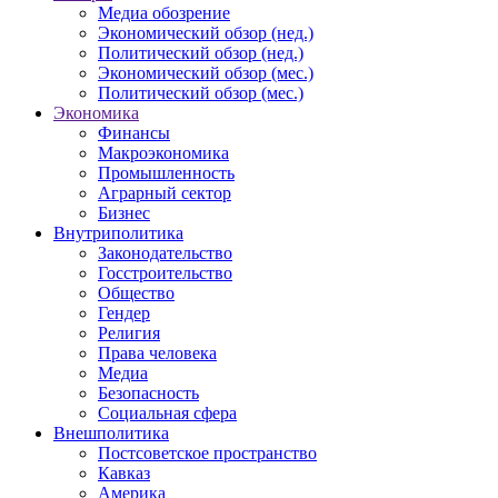
Медиа обозрение
Экономический обзор (нед.)
Политический обзор (нед.)
Экономический обзор (мес.)
Политический обзор (мес.)
Экономика
Финансы
Макроэкономика
Промышленность
Аграрный сектор
Бизнес
Внутриполитика
Законодательство
Госстроительство
Общество
Гендер
Религия
Права человека
Медиа
Безопасность
Социальная сфера
Внешполитика
Постсоветское пространство
Кавказ
Америка