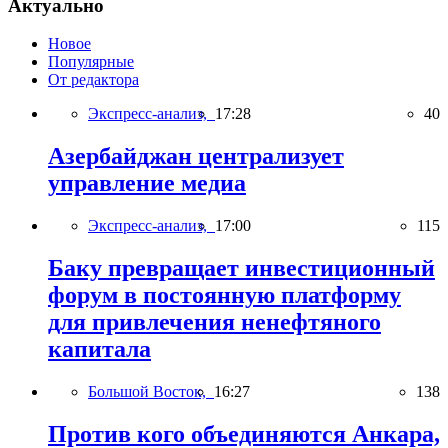
Актуально
Новое
Популярные
От редактора
Экспресс-анализ,
17:28
40
Азербайджан централизует
управление медиа
Экспресс-анализ,
17:00
115
Баку превращает инвестиционный
форум в постоянную платформу
для привлечения ненефтяного
капитала
Большой Восток,
16:27
138
Против кого объединяются Анкара,