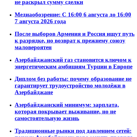
не раскрыл сумму сделки
Медиаобозрение: С 16:00 6 августа до 16:00
7 августа 2026 года
После выборов Армения и Россия ищут путь
к разрядке, но возврат к прежнему союзу
маловероятен
Азербайджанский газ становится ключом к
энергетическим амбициям Турции в Европе
Диплом без работы: почему образование не
гарантирует трудоустройство молодёжи в
Азербайджане
Азербайджанский минимум: зарплата,
которая покрывает выживание, но не
самостоятельную жизнь
Традиционные рынки под давлением сетей: