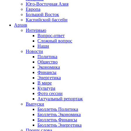
Юго-Восточная Азия
Европа
Большой Восток
Каспийский бассейн
Архив
Интервью
Вопрос-ответ
Сложный вопрос
Наши
Новости
Политика
Общество
Экономика
Финансы
Энергетика
В мире
Культура
Фото сессии
Актуальный репортаж
Выпуски
Бюллетнь Политика
Бюллетнь Экономика
Бюллетнь Финансы
Бюллетнь Энергетика
Прошу слова