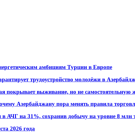
энергетическим амбициям Турции в Европе
гарантирует трудоустройство молодёжи в Азербайд
ая покрывает выживание, но не самостоятельную 
почему Азербайджану пора менять правила торгов
в АЧГ на 31%, сохранив добычу на уровне 8 млн 
уста 2026 года