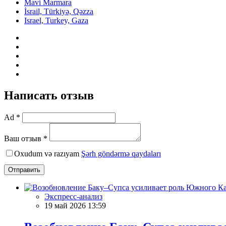
Mavi Marmara
İsrail, Türkiyə, Qəzza
Israel, Turkey, Gaza
Написать отзыв
Ad *
Ваш отзыв *
Oxudum və razıyam
Şərh göndərmə qaydaları
Отправить
Экспресс-анализ
19 май 2026 13:59