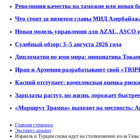
Революция качества на таможне или новая 
Что стоит за визитом главы МИД Азербайдж
Новая модель управления для AZAL, ASCO и 
Судебный обзор: 3–5 августа 2026 года
Дипломатия во имя мира: инициатива Токаев
Иран и Армения разрабатывают свой «TRIP
Каспий отступает: комплексная оценка риско
Зарплаты растут, но жизнь дорожает быстрее т
«Маршрут Трампа» выходит на местность: А
Главная страница
Экспресс-анализ
Израиль и Турция снова идут на столкновение из-за Газы