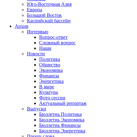
Юго-Восточная Азия
Европа
Большой Восток
Каспийский бассейн
Архив
Интервью
Вопрос-ответ
Сложный вопрос
Наши
Новости
Политика
Общество
Экономика
Финансы
Энергетика
В мире
Культура
Фото сессии
Актуальный репортаж
Выпуски
Бюллетнь Политика
Бюллетнь Экономика
Бюллетнь Финансы
Бюллетнь Энергетика
Прошу слова