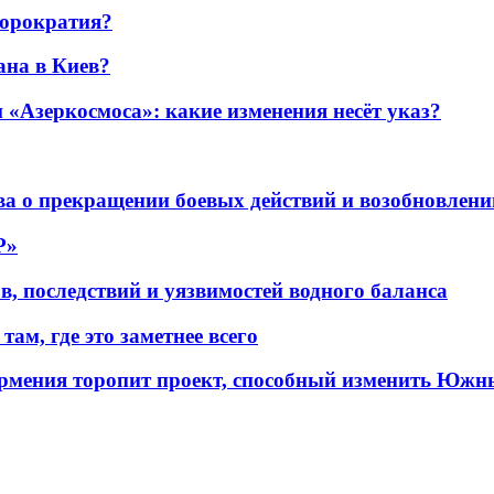
бюрократия?
ана в Киев?
«Азеркосмоса»: какие изменения несёт указ?
а о прекращении боевых действий и возобновлени
P»
в, последствий и уязвимостей водного баланса
ам, где это заметнее всего
рмения торопит проект, способный изменить Южн