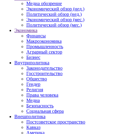
Медиа обозрение
Экономический обзор (нед.)
Политический обзор (нед.)
Экономический обзор (мес.)
Политический обзор (мес.)
Экономика
Финансы
Макроэкономика
Промышленность
Аграрный сектор
Бизнес
Внутриполитика
Законодательство
Госстроительство
Общество
Гендер
Религия
Права человека
Медиа
Безопасность
Социальная сфера
Внешполитика
Постсоветское пространство
Кавказ
Америка