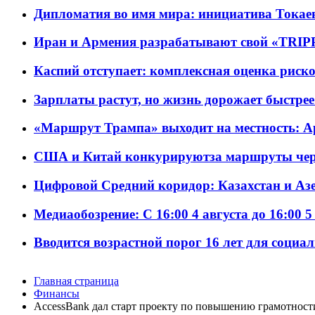
Дипломатия во имя мира: инициатива Токаев
Иран и Армения разрабатывают свой «TRIP
Каспий отступает: комплексная оценка риско
Зарплаты растут, но жизнь дорожает быстрее т
«Маршрут Трампа» выходит на местность: А
США и Китай конкурируютза маршруты че
Цифровой Средний коридор: Казахстан и Аз
Медиаобозрение: С 16:00 4 августа до 16:00 5
Вводится возрастной порог 16 лет для социа
Главная страница
Финансы
AccessBank дал старт проекту по повышению грамотнос