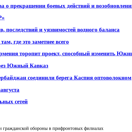
а о прекращении боевых действий и возобновлени
P»
в, последствий и уязвимостей водного баланса
ам, где это заметнее всего
рмения торопит проект, способный изменить Южн
рез Южный Кавказ
ербайджан соединили берега Каспия оптоволокном
 августа
льных сетей
ти гражданской обороны в прифронтовых филиалах