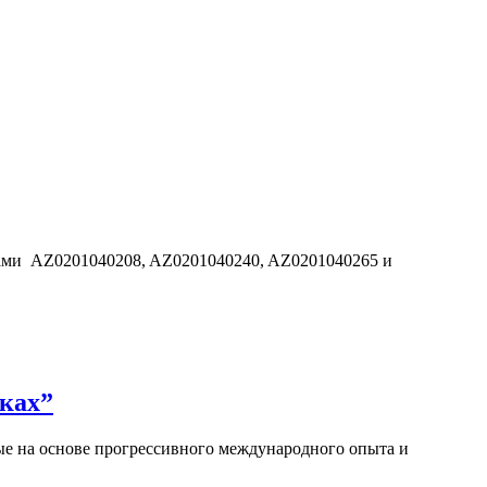
дами AZ0201040208, AZ0201040240, AZ0201040265 и
ках”
е на основе прогрессивного международного опыта и