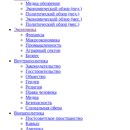
Медиа обозрение
Экономический обзор (нед.)
Политический обзор (нед.)
Экономический обзор (мес.)
Политический обзор (мес.)
Экономика
Финансы
Макроэкономика
Промышленность
Аграрный сектор
Бизнес
Внутриполитика
Законодательство
Госстроительство
Общество
Гендер
Религия
Права человека
Медиа
Безопасность
Социальная сфера
Внешполитика
Постсоветское пространство
Кавказ
Америка