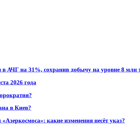
в АЧГ на 31%, сохранив добычу на уровне 8 млн 
уста 2026 года
бюрократия?
ана в Киев?
«Азеркосмоса»: какие изменения несёт указ?