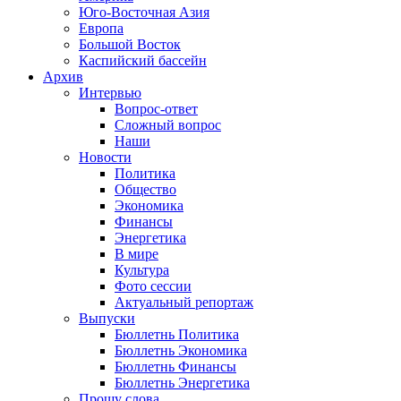
Юго-Восточная Азия
Европа
Большой Восток
Каспийский бассейн
Архив
Интервью
Вопрос-ответ
Сложный вопрос
Наши
Новости
Политика
Общество
Экономика
Финансы
Энергетика
В мире
Культура
Фото сессии
Актуальный репортаж
Выпуски
Бюллетнь Политика
Бюллетнь Экономика
Бюллетнь Финансы
Бюллетнь Энергетика
Прошу слова