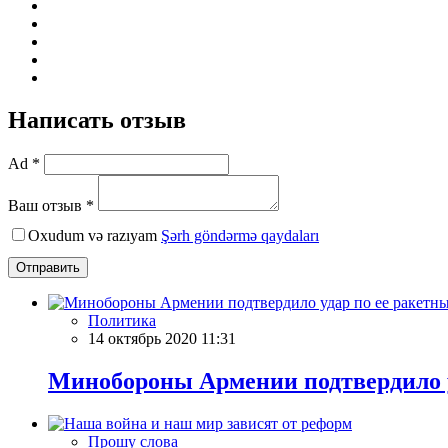
Написать отзыв
Ad *
Ваш отзыв *
Oxudum və razıyam
Şərh göndərmə qaydaları
Отправить
Политика
14 октябрь 2020 11:31
Минобороны Армении подтвердило у
Прошу слова