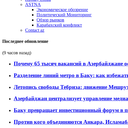
ASTNA
Экономическое обозрение
Политический Мониторинг
Обзор рынков
Карабахский конфликт
Contact az
Последнее обновление
(9 часов назад)
Почему 65 тысяч вакансий в Азербайджане 
Разделение линий метро в Баку: как избежат
Летопись свободы Тебриза: движение Мешрут
Азербайджан централизует управление меди
Баку превращает инвестиционный форум в п
Против кого объединяются Анкара, Исламаб