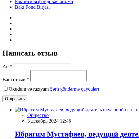
Бакинская фондовая биржа
Bakı Fond Birjası
Написать отзыв
Ad *
Ваш отзыв *
Oxudum və razıyam
Şərh göndərmə qaydaları
Отправить
Общество
3 декабрь 2024 12:45
Ибрагим Мустафаев, ведущий деятел