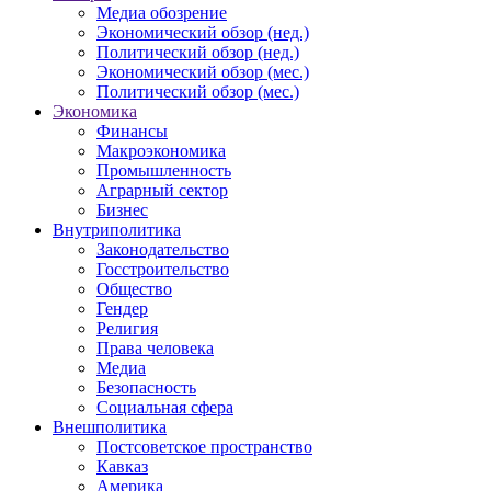
Медиа обозрение
Экономический обзор (нед.)
Политический обзор (нед.)
Экономический обзор (мес.)
Политический обзор (мес.)
Экономика
Финансы
Макроэкономика
Промышленность
Аграрный сектор
Бизнес
Внутриполитика
Законодательство
Госстроительство
Общество
Гендер
Религия
Права человека
Медиа
Безопасность
Социальная сфера
Внешполитика
Постсоветское пространство
Кавказ
Америка