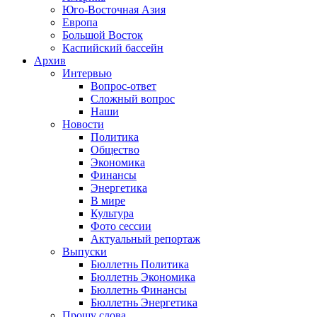
Юго-Восточная Азия
Европа
Большой Восток
Каспийский бассейн
Архив
Интервью
Вопрос-ответ
Сложный вопрос
Наши
Новости
Политика
Общество
Экономика
Финансы
Энергетика
В мире
Культура
Фото сессии
Актуальный репортаж
Выпуски
Бюллетнь Политика
Бюллетнь Экономика
Бюллетнь Финансы
Бюллетнь Энергетика
Прошу слова