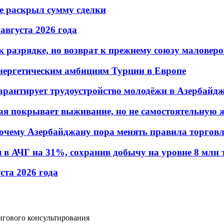
не раскрыл сумму сделки
 августа 2026 года
 разрядке, но возврат к прежнему союзу маловеро
энергетическим амбициям Турции в Европе
гарантирует трудоустройство молодёжи в Азербайд
ая покрывает выживание, но не самостоятельную 
почему Азербайджану пора менять правила торгов
в АЧГ на 31%, сохранив добычу на уровне 8 млн 
уста 2026 года
нгового консультирования