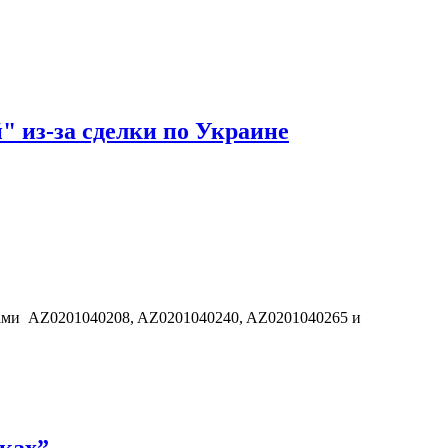
" из-за сделки по Украине
дами AZ0201040208, AZ0201040240, AZ0201040265 и
ках”