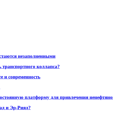
остаются незаполненными
ь транспортного коллапса?
е и современность
а
остоянную платформу для привлечения ненефтяно
ад и Эр-Рияд?