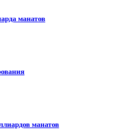
иарда манатов
рования
иллиардов манатов