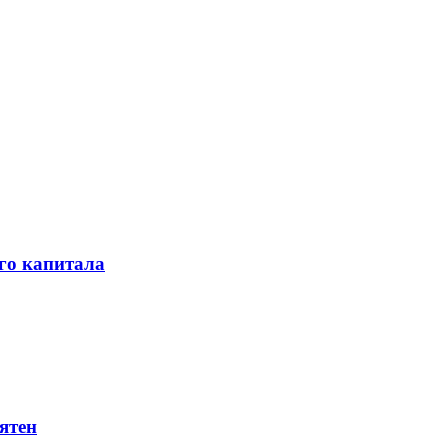
го капитала
ятен