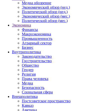
Медиа обозрение
Экономический обзор (нед.)
Политический обзор (нед.)
Экономический обзор (мес.)
Политический обзор (мес.)
Экономика
Финансы
Макроэкономика
Промышленность
Аграрный сектор
Бизнес
Внутриполитика
Законодательство
Госстроительство
Общество
Гендер
Религия
Права человека
Медиа
Безопасность
Социальная сфера
Внешполитика
Постсоветское пространство
Кавказ
Америка