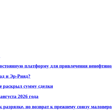
а
остоянную платформу для привлечения ненефтяно
ад и Эр-Рияд?
не раскрыл сумму сделки
 августа 2026 года
 разрядке, но возврат к прежнему союзу маловеро