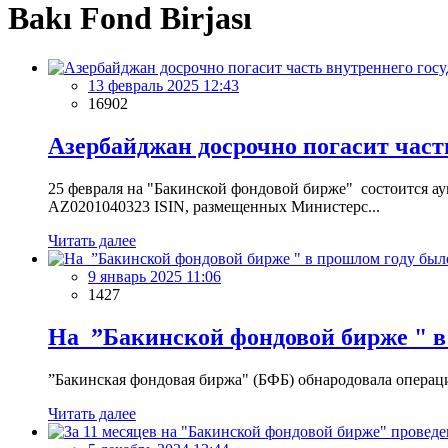
Bakı Fond Birjası
13 февраль 2025 12:43
16902
Азербайджан досрочно погасит част
25 февраля на "Бакинской фондовой бирже" состоится 
AZ0201040323 ISIN, размещенных Министерс...
Читать далее
9 январь 2025 11:06
1427
На ”Бакинской фондовой бирже " в 
”Бакинская фондовая биржа" (БФБ) обнародовала операци
Читать далее