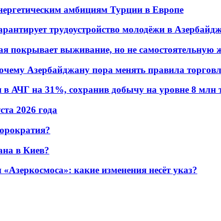
энергетическим амбициям Турции в Европе
гарантирует трудоустройство молодёжи в Азербайд
ая покрывает выживание, но не самостоятельную 
почему Азербайджану пора менять правила торгов
в АЧГ на 31%, сохранив добычу на уровне 8 млн 
уста 2026 года
бюрократия?
ана в Киев?
«Азеркосмоса»: какие изменения несёт указ?