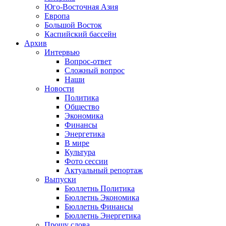
Юго-Восточная Азия
Европа
Большой Восток
Каспийский бассейн
Архив
Интервью
Вопрос-ответ
Сложный вопрос
Наши
Новости
Политика
Общество
Экономика
Финансы
Энергетика
В мире
Культура
Фото сессии
Актуальный репортаж
Выпуски
Бюллетнь Политика
Бюллетнь Экономика
Бюллетнь Финансы
Бюллетнь Энергетика
Прошу слова