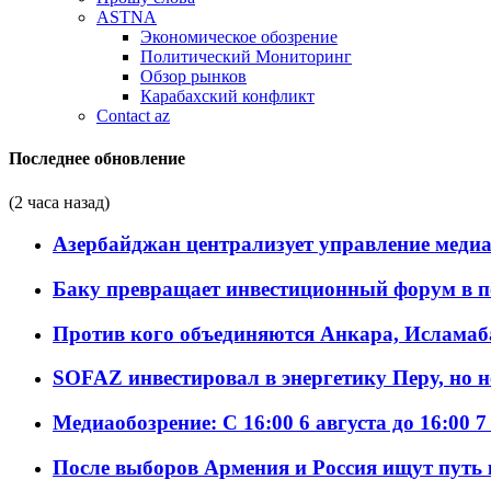
ASTNA
Экономическое обозрение
Политический Мониторинг
Обзор рынков
Карабахский конфликт
Contact az
Последнее обновление
(2 часа назад)
Азербайджан централизует управление меди
Баку превращает инвестиционный форум в п
Против кого объединяются Анкара, Исламаб
SOFAZ инвестировал в энергетику Перу, но 
Медиаобозрение: С 16:00 6 августа до 16:00 7
После выборов Армения и Россия ищут путь к