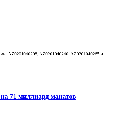
дами AZ0201040208, AZ0201040240, AZ0201040265 и
на 71 миллиард манатов