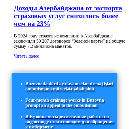
Доходы Азербайджана от экспорта
страховых услуг снизились более
чем на 23%
В 2024 году страховые компании в Азербайджане
заключили 50 207 договоров “Зеленой карты” на общую
сумму 7,2 миллиона манатов.
Читать далее
Buzovnada dörd ay davam edən drenaj işləri
ombudsmana müraciətə səbəb olub
Four-month drainage works in Buzovna
prompt an appeal to the ombudsman
В Бузовна четырехмесячные работы по
водоотводу стали поводом для обращения
к омбудсмену