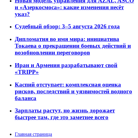
Новая модель управления для AZAL, ASCO
и «Азеркосмоса»: какие изменения несёт
указ?
Судебный обзор: 3–5 августа 2026 года
Дипломатия во имя мира: инициатива
Токаева о прекращении боевых действий и
возобновлении переговоров
Иран и Армения разрабатывают свой
«TRIPP»
Каспий отступает: комплексная оценка
рисков, последствий и уязвимостей водного
баланса
Зарплаты растут, но жизнь дорожает
быстрее там, где это заметнее всего
Главная страница