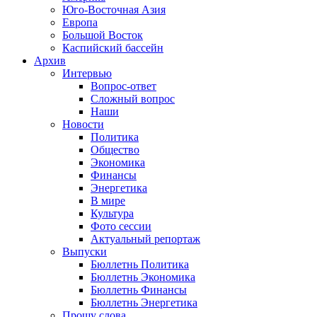
Юго-Восточная Азия
Европа
Большой Восток
Каспийский бассейн
Архив
Интервью
Вопрос-ответ
Сложный вопрос
Наши
Новости
Политика
Общество
Экономика
Финансы
Энергетика
В мире
Культура
Фото сессии
Актуальный репортаж
Выпуски
Бюллетнь Политика
Бюллетнь Экономика
Бюллетнь Финансы
Бюллетнь Энергетика
Прошу слова