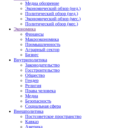
Медиа обозрение
Экономический обзор (нед.)
Политический обзор (нед.)
Экономический обзор (мес.)
Политический обзор (мес.)
Экономика
Финансы
Макроэкономика
Промышленность
Аграрный сектор
Бизнес
Внутриполитика
Законодательство
Госстроительство
Общество
Гендер
Религия
Права человека
Медиа
Безопасность
Социальная сфера
Внешполитика
Постсоветское пространство
Кавказ
Америка