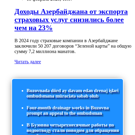
Доходы Азербайджана от экспорта
страховых услуг снизились более
чем на 23%
В 2024 году страховые компании в Азербайджане
заключили 50 207 договоров “Зеленой карты” на общую
сумму 7,2 миллиона манатов.
Читать далее
Buzovnada dörd ay davam edən drenaj işləri
ombudsmana müraciətə səbəb olub
Four-month drainage works in Buzovna
prompt an appeal to the ombudsman
В Бузовна четырехмесячные работы по
водоотводу стали поводом для обращения