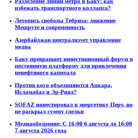
Разделение линий метро в Баку: как
избежать транспортного коллапса?
Летопись свободы Тебриза: движение
Мешруте и современность
Азербайджан централизует управление
медиа
Баку превращает инвестиционный форум в
постоянную платформу для привлечения
ненефтяного капитала
Против кого объединяются Анкара,
Исламабад и Эр-Рияд?
SOFAZ инвестировал в энергетику Перу, но
не раскрыл сумму сделки
Медиаобозрение: С 16:00 6 августа до 16:00
7 августа 2026 года