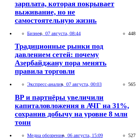
зарплата, которая покрывает
выживание, но не
самостоятельную жизнь
Бизнес,
07 августа, 08:44
448
Традиционные рынки под
давлением сетей: почему
Азербайджану пора менять
правила торговли
Экспресс-анализ,
07 августа, 00:03
565
BP и партнёры увеличили
капиталовложения в АЧГ на 31%,
сохранив добычу на уровне 8 млн
тонн
Медиа обозрение,
06 августа, 15:09
527