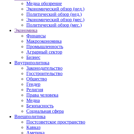
Медиа обозрение
Экономический обзор (нед.)
Политический обзор (нед.)
Экономический обзор (мес.)
Политический обзор (мес.)
Экономика
Финансы
Макроэкономика
Промышленность
Аграрный сектор
Бизнес
Внутриполитика
Законодательство
Госстроительство
Общество
Гендер
Религия
Права человека
Медиа
Безопасность
Социальная сфера
Внешполитика
Постсоветское пространство
Кавказ
Америка