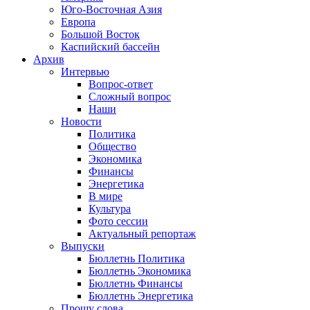
Юго-Восточная Азия
Европа
Большой Восток
Каспийский бассейн
Архив
Интервью
Вопрос-ответ
Сложный вопрос
Наши
Новости
Политика
Общество
Экономика
Финансы
Энергетика
В мире
Культура
Фото сессии
Актуальный репортаж
Выпуски
Бюллетнь Политика
Бюллетнь Экономика
Бюллетнь Финансы
Бюллетнь Энергетика
Прошу слова