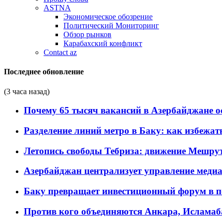
ASTNA
Экономическое обозрение
Политический Мониторинг
Обзор рынков
Карабахский конфликт
Contact az
Последнее обновление
(3 часа назад)
Почему 65 тысяч вакансий в Азербайджане 
Разделение линий метро в Баку: как избежат
Летопись свободы Тебриза: движение Мешрут
Азербайджан централизует управление меди
Баку превращает инвестиционный форум в п
Против кого объединяются Анкара, Исламаб