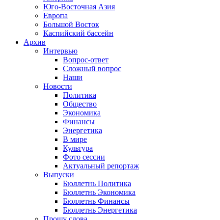
Юго-Восточная Азия
Европа
Большой Восток
Каспийский бассейн
Архив
Интервью
Вопрос-ответ
Сложный вопрос
Наши
Новости
Политика
Общество
Экономика
Финансы
Энергетика
В мире
Культура
Фото сессии
Актуальный репортаж
Выпуски
Бюллетнь Политика
Бюллетнь Экономика
Бюллетнь Финансы
Бюллетнь Энергетика
Прошу слова