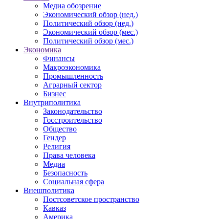
Медиа обозрение
Экономический обзор (нед.)
Политический обзор (нед.)
Экономический обзор (мес.)
Политический обзор (мес.)
Экономика
Финансы
Макроэкономика
Промышленность
Аграрный сектор
Бизнес
Внутриполитика
Законодательство
Госстроительство
Общество
Гендер
Религия
Права человека
Медиа
Безопасность
Социальная сфера
Внешполитика
Постсоветское пространство
Кавказ
Америка