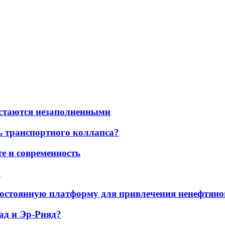
остаются незаполненными
ь транспортного коллапса?
е и современность
а
остоянную платформу для привлечения ненефтяно
ад и Эр-Рияд?