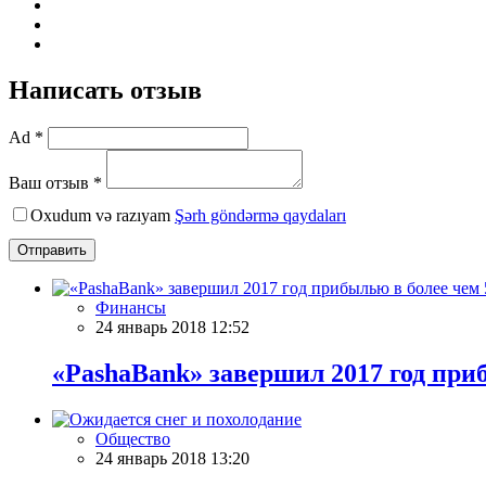
Написать отзыв
Ad *
Ваш отзыв *
Oxudum və razıyam
Şərh göndərmə qaydaları
Отправить
Финансы
24 январь 2018 12:52
«PashaBank» завершил 2017 год при
Общество
24 январь 2018 13:20