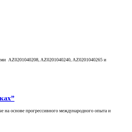
дами AZ0201040208, AZ0201040240, AZ0201040265 и
ках”
е на основе прогрессивного международного опыта и