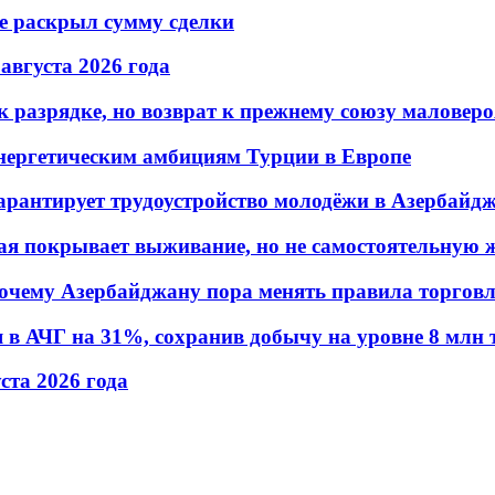
не раскрыл сумму сделки
 августа 2026 года
 разрядке, но возврат к прежнему союзу маловеро
энергетическим амбициям Турции в Европе
гарантирует трудоустройство молодёжи в Азербайд
ая покрывает выживание, но не самостоятельную 
почему Азербайджану пора менять правила торгов
в АЧГ на 31%, сохранив добычу на уровне 8 млн 
уста 2026 года