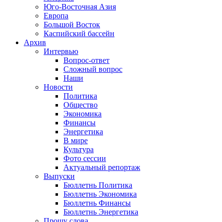
Юго-Восточная Азия
Европа
Большой Восток
Каспийский бассейн
Архив
Интервью
Вопрос-ответ
Сложный вопрос
Наши
Новости
Политика
Общество
Экономика
Финансы
Энергетика
В мире
Культура
Фото сессии
Актуальный репортаж
Выпуски
Бюллетнь Политика
Бюллетнь Экономика
Бюллетнь Финансы
Бюллетнь Энергетика
Прошу слова