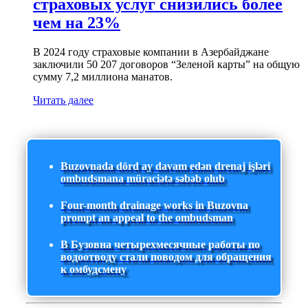
страховых услуг снизились более
чем на 23%
В 2024 году страховые компании в Азербайджане
заключили 50 207 договоров “Зеленой карты” на общую
сумму 7,2 миллиона манатов.
Читать далее
Buzovnada dörd ay davam edən drenaj işləri
ombudsmana müraciətə səbəb olub
Four-month drainage works in Buzovna
prompt an appeal to the ombudsman
В Бузовна четырехмесячные работы по
водоотводу стали поводом для обращения
к омбудсмену