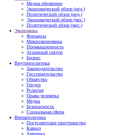
Медиа обозрение
Экономический обзор (нед.)
Политический обзор (нед.)
Экономический обзор (мес.)
Политический обзор (мес.)
Экономика
Финансы
Макроэкономика
Промышленность
Аграрный сектор
Бизнес
Внутриполитика
Законодательство
Госстроительство
Общество
Гендер
Религия
Права человека
Медиа
Безопасность
Социальная сфера
Внешполитика
Постсоветское пространство
Кавказ
Америка