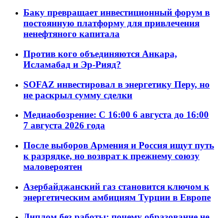
Баку превращает инвестиционный форум в
постоянную платформу для привлечения
ненефтяного капитала
Против кого объединяются Анкара,
Исламабад и Эр-Рияд?
SOFAZ инвестировал в энергетику Перу, но
не раскрыл сумму сделки
Медиаобозрение: С 16:00 6 августа до 16:00
7 августа 2026 года
После выборов Армения и Россия ищут путь
к разрядке, но возврат к прежнему союзу
маловероятен
Азербайджанский газ становится ключом к
энергетическим амбициям Турции в Европе
Диплом без работы: почему образование не