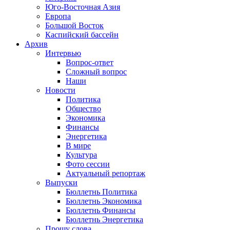
Юго-Восточная Азия
Европа
Большой Восток
Каспийский бассейн
Архив
Интервью
Вопрос-ответ
Сложный вопрос
Наши
Новости
Политика
Общество
Экономика
Финансы
Энергетика
В мире
Культура
Фото сессии
Актуальный репортаж
Выпуски
Бюллетнь Политика
Бюллетнь Экономика
Бюллетнь Финансы
Бюллетнь Энергетика
Прошу слова