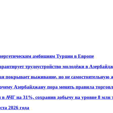
энергетическим амбициям Турции в Европе
гарантирует трудоустройство молодёжи в Азербайд
ая покрывает выживание, но не самостоятельную 
почему Азербайджану пора менять правила торгов
в АЧГ на 31%, сохранив добычу на уровне 8 млн 
уста 2026 года