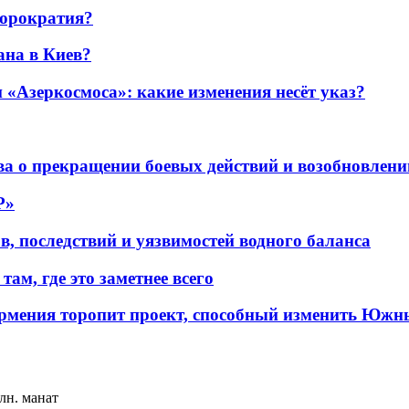
бюрократия?
ана в Киев?
«Азеркосмоса»: какие изменения несёт указ?
а о прекращении боевых действий и возобновлени
P»
в, последствий и уязвимостей водного баланса
ам, где это заметнее всего
рмения торопит проект, способный изменить Южн
лн. манат