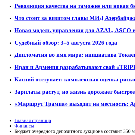
Революция качества на таможне или новая 
Что стоит за визитом главы МИД Азербайдж
Новая модель управления для AZAL, ASCO и 
Судебный обзор: 3–5 августа 2026 года
Дипломатия во имя мира: инициатива Токаев
Иран и Армения разрабатывают свой «TRIP
Каспий отступает: комплексная оценка риско
Зарплаты растут, но жизнь дорожает быстрее т
«Маршрут Трампа» выходит на местность: А
Главная страница
Финансы
Бюджет очередного депозитного аукциона составит 350 м