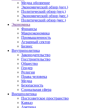
Медиа обозрение
Экономический обзор (нед.)
Политический обзор (нед.)
Экономический обзор (мес.)
Политический обзор (мес.)
Экономика
Финансы
Макроэкономика
Промышленность
Аграрный сектор
Бизнес
Внутриполитика
Законодательство
Госстроительство
Общество
Гендер
Религия
Права человека
Медиа
Безопасность
Социальная сфера
Внешполитика
Постсоветское пространство
Кавказ
Америка