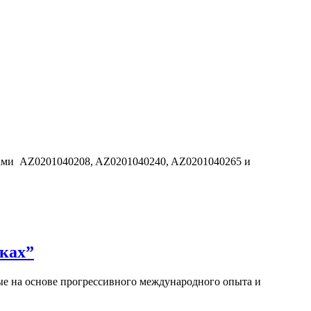
дами AZ0201040208, AZ0201040240, AZ0201040265 и
ках”
е на основе прогрессивного международного опыта и