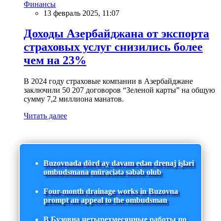
Финансы
13 февраль 2025, 11:07
Доходы Азербайджана от экспорта
страховых услуг снизились более
чем на 23%
В 2024 году страховые компании в Азербайджане
заключили 50 207 договоров “Зеленой карты” на общую
сумму 7,2 миллиона манатов.
Читать далее
Buzovnada dörd ay davam edən drenaj işləri
ombudsmana müraciətə səbəb olub
Four-month drainage works in Buzovna
prompt an appeal to the ombudsman
В Бузовна четырехмесячные работы по