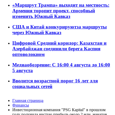
«Маршрут Трампа» выходит на местность:
Армения торопит проект, способный
изменить Южный Кавказ
США и Китай конкурируютза маршруты
через Южный Кавказ
Цифровой Средний коридор: Казахстан и
Азербайджан соединили берега Каспия
оптоволокном
Медиаобозрение: С 16:00 4 августа до 16:00
5 августа
Вводится возрастной порог 16 лет для
социальных сетей
Главная страница
Финансы
Инвестиционная компания "PSG Кapital" в прошлом
году получила чистую прибыль около 2 млн. манатов