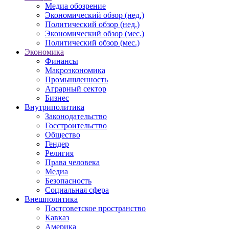
Медиа обозрение
Экономический обзор (нед.)
Политический обзор (нед.)
Экономический обзор (мес.)
Политический обзор (мес.)
Экономика
Финансы
Макроэкономика
Промышленность
Аграрный сектор
Бизнес
Внутриполитика
Законодательство
Госстроительство
Общество
Гендер
Религия
Права человека
Медиа
Безопасность
Социальная сфера
Внешполитика
Постсоветское пространство
Кавказ
Америка