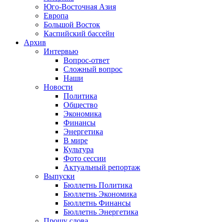
Юго-Восточная Азия
Европа
Большой Восток
Каспийский бассейн
Архив
Интервью
Вопрос-ответ
Сложный вопрос
Наши
Новости
Политика
Общество
Экономика
Финансы
Энергетика
В мире
Культура
Фото сессии
Актуальный репортаж
Выпуски
Бюллетнь Политика
Бюллетнь Экономика
Бюллетнь Финансы
Бюллетнь Энергетика
Прошу слова