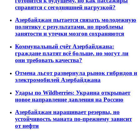
готовится к будущему, но как пассажиры
справятся с сегодняшней нагрузкой?
Азербайджан пытается связать молодежную
политику с результатами, но проблемы
занятости и утечки мозгов сохраняются
Коммунальный счёт Азербайджана:
граждане платят всё больше, но могут ли
они требовать качества?
Отмена льгот развернула рынок гибридов и
электромобилей Азербайджана
Удары по Wildberries: Украина открывает
новое направление давления на Россию
Азербайджан наращивает резервы, но
устойчивость маната по-прежнему зависит
от нефти