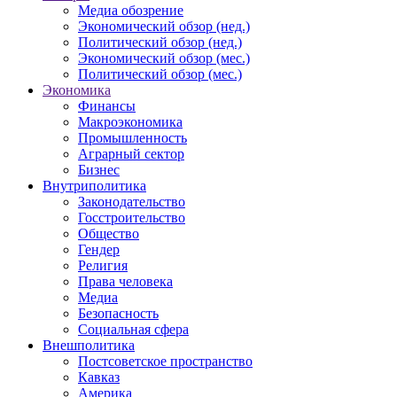
Медиа обозрение
Экономический обзор (нед.)
Политический обзор (нед.)
Экономический обзор (мес.)
Политический обзор (мес.)
Экономика
Финансы
Макроэкономика
Промышленность
Аграрный сектор
Бизнес
Внутриполитика
Законодательство
Госстроительство
Общество
Гендер
Религия
Права человека
Медиа
Безопасность
Социальная сфера
Внешполитика
Постсоветское пространство
Кавказ
Америка