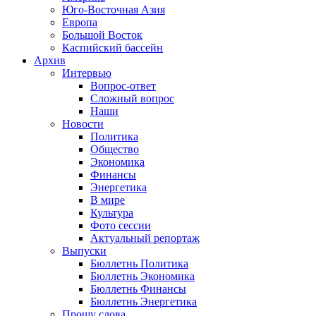
Юго-Восточная Азия
Европа
Большой Восток
Каспийский бассейн
Архив
Интервью
Вопрос-ответ
Сложный вопрос
Наши
Новости
Политика
Общество
Экономика
Финансы
Энергетика
В мире
Культура
Фото сессии
Актуальный репортаж
Выпуски
Бюллетнь Политика
Бюллетнь Экономика
Бюллетнь Финансы
Бюллетнь Энергетика
Прошу слова