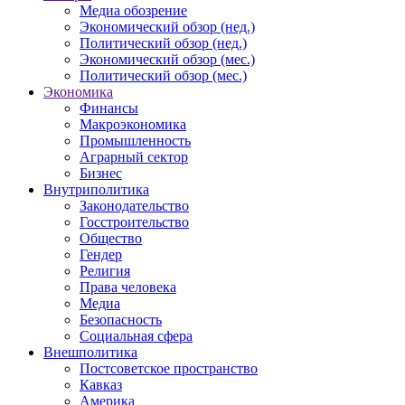
Медиа обозрение
Экономический обзор (нед.)
Политический обзор (нед.)
Экономический обзор (мес.)
Политический обзор (мес.)
Экономика
Финансы
Макроэкономика
Промышленность
Аграрный сектор
Бизнес
Внутриполитика
Законодательство
Госстроительство
Общество
Гендер
Религия
Права человека
Медиа
Безопасность
Социальная сфера
Внешполитика
Постсоветское пространство
Кавказ
Америка