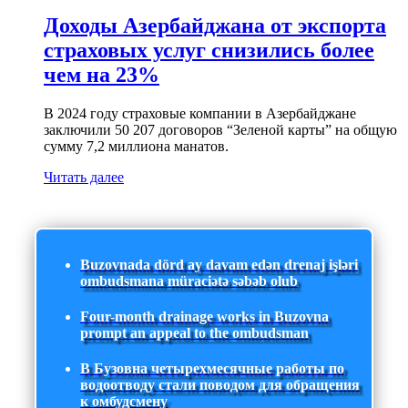
Доходы Азербайджана от экспорта
страховых услуг снизились более
чем на 23%
В 2024 году страховые компании в Азербайджане
заключили 50 207 договоров “Зеленой карты” на общую
сумму 7,2 миллиона манатов.
Читать далее
Buzovnada dörd ay davam edən drenaj işləri
ombudsmana müraciətə səbəb olub
Four-month drainage works in Buzovna
prompt an appeal to the ombudsman
В Бузовна четырехмесячные работы по
водоотводу стали поводом для обращения
к омбудсмену