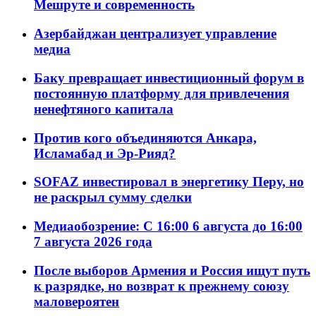
Мешруте и современность
Азербайджан централизует управление
медиа
Баку превращает инвестиционный форум в
постоянную платформу для привлечения
ненефтяного капитала
Против кого объединяются Анкара,
Исламабад и Эр-Рияд?
SOFAZ инвестировал в энергетику Перу, но
не раскрыл сумму сделки
Медиаобозрение: С 16:00 6 августа до 16:00
7 августа 2026 года
После выборов Армения и Россия ищут путь
к разрядке, но возврат к прежнему союзу
маловероятен