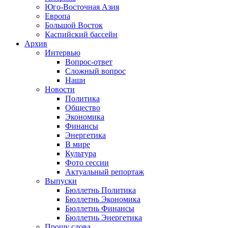
Юго-Восточная Азия
Европа
Большой Восток
Каспийский бассейн
Архив
Интервью
Вопрос-ответ
Сложный вопрос
Наши
Новости
Политика
Общество
Экономика
Финансы
Энергетика
В мире
Культура
Фото сессии
Актуальный репортаж
Выпуски
Бюллетнь Политика
Бюллетнь Экономика
Бюллетнь Финансы
Бюллетнь Энергетика
Прошу слова