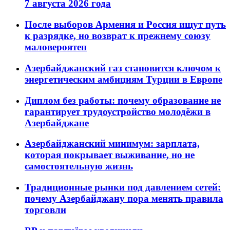
7 августа 2026 года
После выборов Армения и Россия ищут путь
к разрядке, но возврат к прежнему союзу
маловероятен
Азербайджанский газ становится ключом к
энергетическим амбициям Турции в Европе
Диплом без работы: почему образование не
гарантирует трудоустройство молодёжи в
Азербайджане
Азербайджанский минимум: зарплата,
которая покрывает выживание, но не
самостоятельную жизнь
Традиционные рынки под давлением сетей:
почему Азербайджану пора менять правила
торговли