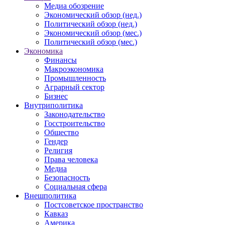
Медиа обозрение
Экономический обзор (нед.)
Политический обзор (нед.)
Экономический обзор (мес.)
Политический обзор (мес.)
Экономика
Финансы
Макроэкономика
Промышленность
Аграрный сектор
Бизнес
Внутриполитика
Законодательство
Госстроительство
Общество
Гендер
Религия
Права человека
Медиа
Безопасность
Социальная сфера
Внешполитика
Постсоветское пространство
Кавказ
Америка