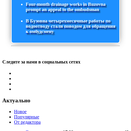
Four-month drainage works in Buzovna
prompt an appeal to the ombudsman
В Бузовна четырехмесячные работы по
водоотводу стали поводом для обращения
к омбудсмену
Следите за нами в социальных сетях
Актуально
Новое
Популярные
От редактора