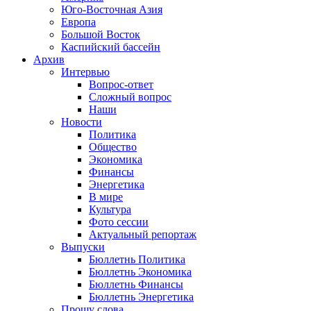
Юго-Восточная Азия
Европа
Большой Восток
Каспийский бассейн
Архив
Интервью
Вопрос-ответ
Сложный вопрос
Наши
Новости
Политика
Общество
Экономика
Финансы
Энергетика
В мире
Культура
Фото сессии
Актуальный репортаж
Выпуски
Бюллетнь Политика
Бюллетнь Экономика
Бюллетнь Финансы
Бюллетнь Энергетика
Прошу слова