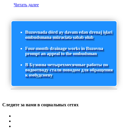
Читать далее
Buzovnada dörd ay davam edən drenaj işləri
ombudsmana müraciətə səbəb olub
Four-month drainage works in Buzovna
prompt an appeal to the ombudsman
В Бузовна четырехмесячные работы по
водоотводу стали поводом для обращения
к омбудсмену
Следите за нами в социальных сетях