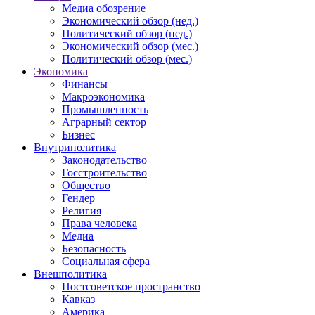
Медиа обозрение
Экономический обзор (нед.)
Политический обзор (нед.)
Экономический обзор (мес.)
Политический обзор (мес.)
Экономика
Финансы
Макроэкономика
Промышленность
Аграрный сектор
Бизнес
Внутриполитика
Законодательство
Госстроительство
Общество
Гендер
Религия
Права человека
Медиа
Безопасность
Социальная сфера
Внешполитика
Постсоветское пространство
Кавказ
Америка