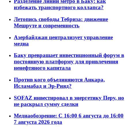
Разделение линий метро в Баку: как
избежать транспортного коллапса?
Летопись свободы Тебриза: движение
Мешруте и современность
Азербайджан централизует управление
медиа
Баку превращает инвестиционный форум в
постоянную платформу для привлечения
ненефтяного капитала
Против кого объединяются Анкара,
Исламабад и Эр-Рияд?
SOFAZ инвестировал в энергетику Перу, но
не раскрыл сумму сделки
Медиаобозрение: С 16:00 6 августа до 16:00
7 августа 2026 года