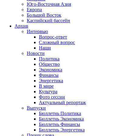
Юго-Восточная Азия
Европа
Большой Восток
Каспийский бассейн
Архив
Интервью
Вопрос-ответ
Сложный вопрос
Наши
Новости
Политика
Общество
Экономика
Финансы
Энергетика
В мире
Культура
Фото сессии
Актуальный репортаж
Выпуски
Бюллетнь Политика
Бюллетнь Экономика
Бюллетнь Финансы
Бюллетнь Энергетика
Прошу слова