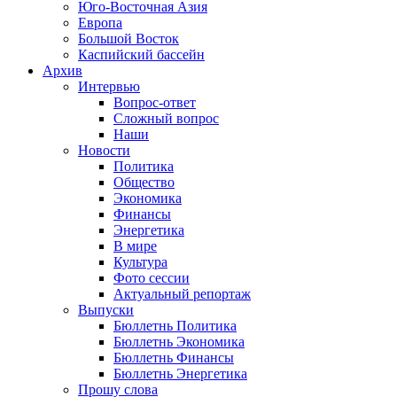
Юго-Восточная Азия
Европа
Большой Восток
Каспийский бассейн
Архив
Интервью
Вопрос-ответ
Сложный вопрос
Наши
Новости
Политика
Общество
Экономика
Финансы
Энергетика
В мире
Культура
Фото сессии
Актуальный репортаж
Выпуски
Бюллетнь Политика
Бюллетнь Экономика
Бюллетнь Финансы
Бюллетнь Энергетика
Прошу слова