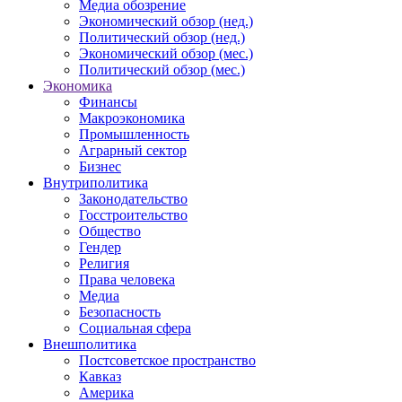
Медиа обозрение
Экономический обзор (нед.)
Политический обзор (нед.)
Экономический обзор (мес.)
Политический обзор (мес.)
Экономика
Финансы
Макроэкономика
Промышленность
Аграрный сектор
Бизнес
Внутриполитика
Законодательство
Госстроительство
Общество
Гендер
Религия
Права человека
Медиа
Безопасность
Социальная сфера
Внешполитика
Постсоветское пространство
Кавказ
Америка