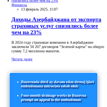
Финансы
13 февраль 2025, 11:07
Доходы Азербайджана от экспорта
страховых услуг снизились более
чем на 23%
В 2024 году страховые компании в Азербайджане
заключили 50 207 договоров “Зеленой карты” на общую
сумму 7,2 миллиона манатов.
Читать далее
Buzovnada dörd ay davam edən drenaj işləri
ombudsmana müraciətə səbəb olub
Four-month drainage works in Buzovna
prompt an appeal to the ombudsman