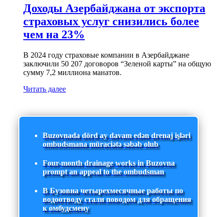
Доходы Азербайджана от экспорта
страховых услуг снизились более
чем на 23%
В 2024 году страховые компании в Азербайджане
заключили 50 207 договоров “Зеленой карты” на общую
сумму 7,2 миллиона манатов.
Читать далее
Buzovnada dörd ay davam edən drenaj işləri
ombudsmana müraciətə səbəb olub
Four-month drainage works in Buzovna
prompt an appeal to the ombudsman
В Бузовна четырехмесячные работы по
водоотводу стали поводом для обращения
к омбудсмену