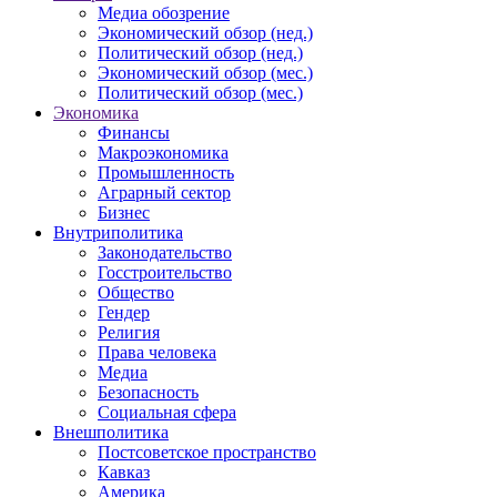
Медиа обозрение
Экономический обзор (нед.)
Политический обзор (нед.)
Экономический обзор (мес.)
Политический обзор (мес.)
Экономика
Финансы
Макроэкономика
Промышленность
Аграрный сектор
Бизнес
Внутриполитика
Законодательство
Госстроительство
Общество
Гендер
Религия
Права человека
Медиа
Безопасность
Социальная сфера
Внешполитика
Постсоветское пространство
Кавказ
Америка