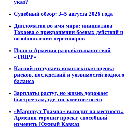
указ?
Судебный обзор: 3–5 августа 2026 года
Дипломатия во имя мира: инициатива
Токаева о прекращении боевых действий и
возобновлении переговоров
Иран и Армения разрабатывают свой
«TRIPP»
Каспий отступает: комплексная оценка
рисков, последствий и уязвимостей водного
баланса
Зарплаты растут, но жизнь дорожает
быстрее там, где это заметнее всего
«Маршрут Трампа» выходит на местность:
Армения торопит проект, способный
изменить Южный Кавказ