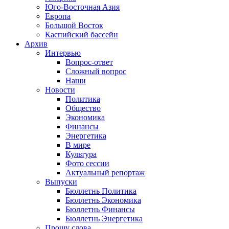
Юго-Восточная Азия
Европа
Большой Восток
Каспийский бассейн
Архив
Интервью
Вопрос-ответ
Сложный вопрос
Наши
Новости
Политика
Общество
Экономика
Финансы
Энергетика
В мире
Культура
Фото сессии
Актуальный репортаж
Выпуски
Бюллетнь Политика
Бюллетнь Экономика
Бюллетнь Финансы
Бюллетнь Энергетика
Прошу слова