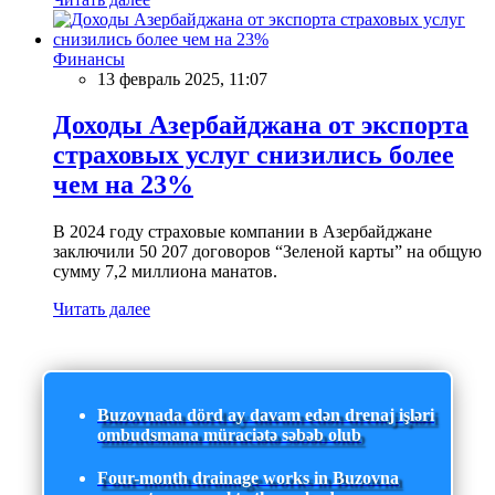
Финансы
13 февраль 2025, 11:07
Доходы Азербайджана от экспорта
страховых услуг снизились более
чем на 23%
В 2024 году страховые компании в Азербайджане
заключили 50 207 договоров “Зеленой карты” на общую
сумму 7,2 миллиона манатов.
Читать далее
Buzovnada dörd ay davam edən drenaj işləri
ombudsmana müraciətə səbəb olub
Four-month drainage works in Buzovna