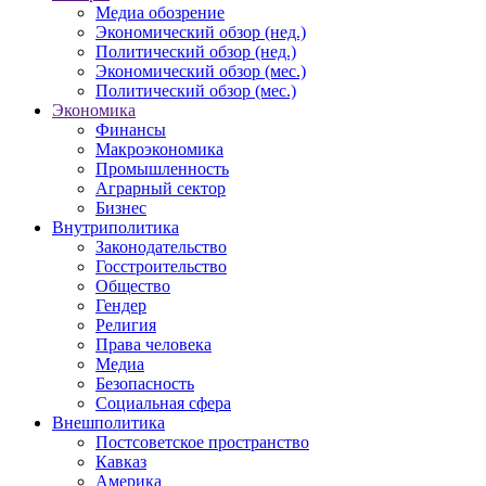
Медиа обозрение
Экономический обзор (нед.)
Политический обзор (нед.)
Экономический обзор (мес.)
Политический обзор (мес.)
Экономика
Финансы
Макроэкономика
Промышленность
Аграрный сектор
Бизнес
Внутриполитика
Законодательство
Госстроительство
Общество
Гендер
Религия
Права человека
Медиа
Безопасность
Социальная сфера
Внешполитика
Постсоветское пространство
Кавказ
Америка