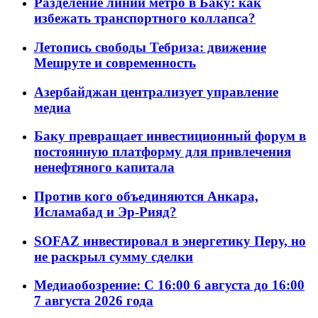
Разделение линий метро в Баку: как
избежать транспортного коллапса?
Летопись свободы Тебриза: движение
Мешруте и современность
Азербайджан централизует управление
медиа
Баку превращает инвестиционный форум в
постоянную платформу для привлечения
ненефтяного капитала
Против кого объединяются Анкара,
Исламабад и Эр-Рияд?
SOFAZ инвестировал в энергетику Перу, но
не раскрыл сумму сделки
Медиаобозрение: С 16:00 6 августа до 16:00
7 августа 2026 года