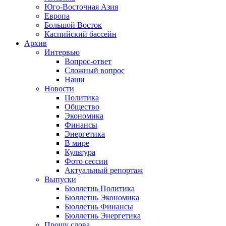
Юго-Восточная Азия
Европа
Большой Восток
Каспийский бассейн
Архив
Интервью
Вопрос-ответ
Сложный вопрос
Наши
Новости
Политика
Общество
Экономика
Финансы
Энергетика
В мире
Культура
Фото сессии
Актуальный репортаж
Выпуски
Бюллетнь Политика
Бюллетнь Экономика
Бюллетнь Финансы
Бюллетнь Энергетика
Прошу слова