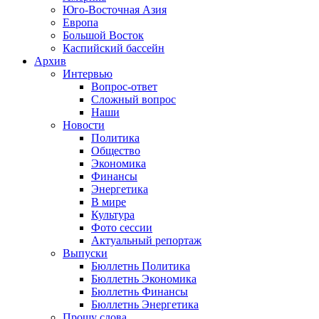
Юго-Восточная Азия
Европа
Большой Восток
Каспийский бассейн
Архив
Интервью
Вопрос-ответ
Сложный вопрос
Наши
Новости
Политика
Общество
Экономика
Финансы
Энергетика
В мире
Культура
Фото сессии
Актуальный репортаж
Выпуски
Бюллетнь Политика
Бюллетнь Экономика
Бюллетнь Финансы
Бюллетнь Энергетика
Прошу слова