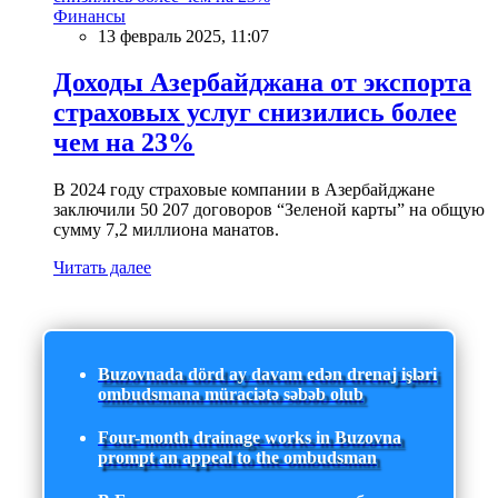
Финансы
13 февраль 2025, 11:07
Доходы Азербайджана от экспорта
страховых услуг снизились более
чем на 23%
В 2024 году страховые компании в Азербайджане
заключили 50 207 договоров “Зеленой карты” на общую
сумму 7,2 миллиона манатов.
Читать далее
Buzovnada dörd ay davam edən drenaj işləri
ombudsmana müraciətə səbəb olub
Four-month drainage works in Buzovna
prompt an appeal to the ombudsman