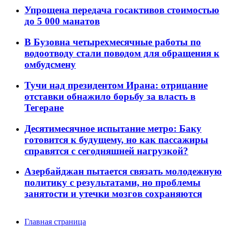
Упрощена передача госактивов стоимостью
до 5 000 манатов
В Бузовна четырехмесячные работы по
водоотводу стали поводом для обращения к
омбудсмену
Тучи над президентом Ирана: отрицание
отставки обнажило борьбу за власть в
Тегеране
Десятимесячное испытание метро: Баку
готовится к будущему, но как пассажиры
справятся с сегодняшней нагрузкой?
Азербайджан пытается связать молодежную
политику с результатами, но проблемы
занятости и утечки мозгов сохраняются
Главная страница