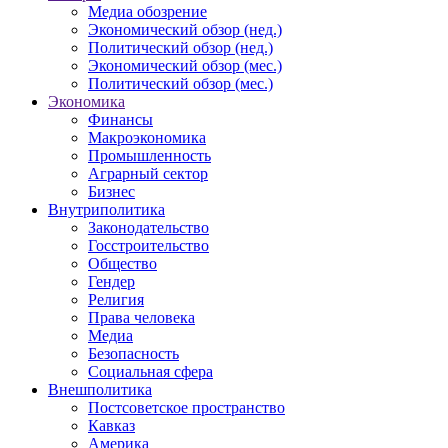
Медиа обозрение
Экономический обзор (нед.)
Политический обзор (нед.)
Экономический обзор (мес.)
Политический обзор (мес.)
Экономика
Финансы
Макроэкономика
Промышленность
Аграрный сектор
Бизнес
Внутриполитика
Законодательство
Госстроительство
Общество
Гендер
Религия
Права человека
Медиа
Безопасность
Социальная сфера
Внешполитика
Постсоветское пространство
Кавказ
Америка