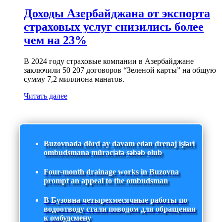
Доходы Азербайджана от экспорта
страховых услуг снизились более
чем на 23%
В 2024 году страховые компании в Азербайджане
заключили 50 207 договоров “Зеленой карты” на общую
сумму 7,2 миллиона манатов.
Читать далее
Buzovnada dörd ay davam edən drenaj işləri
ombudsmana müraciətə səbəb olub
Four-month drainage works in Buzovna
prompt an appeal to the ombudsman
В Бузовна четырехмесячные работы по
водоотводу стали поводом для обращения
к омбудсмену