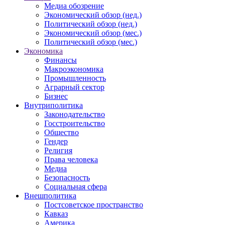
Медиа обозрение
Экономический обзор (нед.)
Политический обзор (нед.)
Экономический обзор (мес.)
Политический обзор (мес.)
Экономика
Финансы
Макроэкономика
Промышленность
Аграрный сектор
Бизнес
Внутриполитика
Законодательство
Госстроительство
Общество
Гендер
Религия
Права человека
Медиа
Безопасность
Социальная сфера
Внешполитика
Постсоветское пространство
Кавказ
Америка