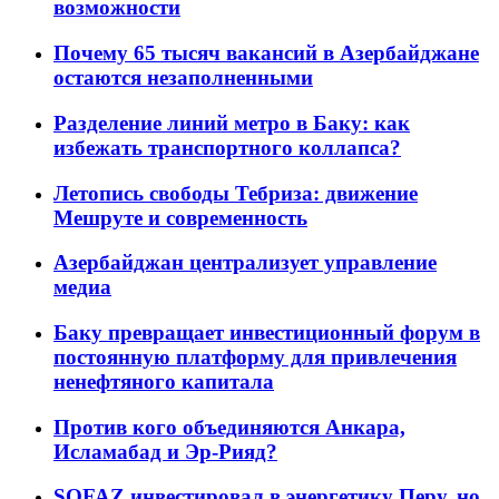
возможности
Почему 65 тысяч вакансий в Азербайджане
остаются незаполненными
Разделение линий метро в Баку: как
избежать транспортного коллапса?
Летопись свободы Тебриза: движение
Мешруте и современность
Азербайджан централизует управление
медиа
Баку превращает инвестиционный форум в
постоянную платформу для привлечения
ненефтяного капитала
Против кого объединяются Анкара,
Исламабад и Эр-Рияд?
SOFAZ инвестировал в энергетику Перу, но