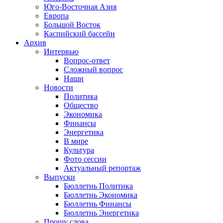
Юго-Восточная Азия
Европа
Большой Восток
Каспийский бассейн
Архив
Интервью
Вопрос-ответ
Сложный вопрос
Наши
Новости
Политика
Общество
Экономика
Финансы
Энергетика
В мире
Культура
Фото сессии
Актуальный репортаж
Выпуски
Бюллетнь Политика
Бюллетнь Экономика
Бюллетнь Финансы
Бюллетнь Энергетика
Прошу слова