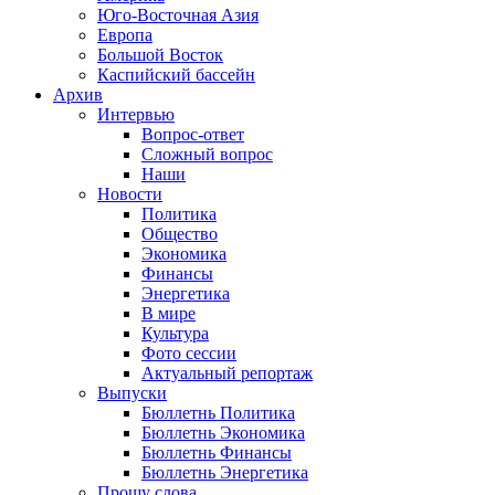
Юго-Восточная Азия
Европа
Большой Восток
Каспийский бассейн
Архив
Интервью
Вопрос-ответ
Сложный вопрос
Наши
Новости
Политика
Общество
Экономика
Финансы
Энергетика
В мире
Культура
Фото сессии
Актуальный репортаж
Выпуски
Бюллетнь Политика
Бюллетнь Экономика
Бюллетнь Финансы
Бюллетнь Энергетика
Прошу слова