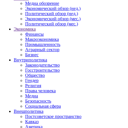
Медиа обозрение
Экономический обзор (нед.)
Политический обзор (нед.)
Экономический обзор (мес.)
Политический обзор (мес.)
Экономика
Финансы
Макроэкономика
Промышленность
Аграрный сектор
Бизнес
Внутриполитика
Законодательство
Госстроительство
Общество
Гендер
Религия
Права человека
Медиа
Безопасность
Социальная сфера
Внешполитика
Постсоветское пространство
Кавказ
Америка