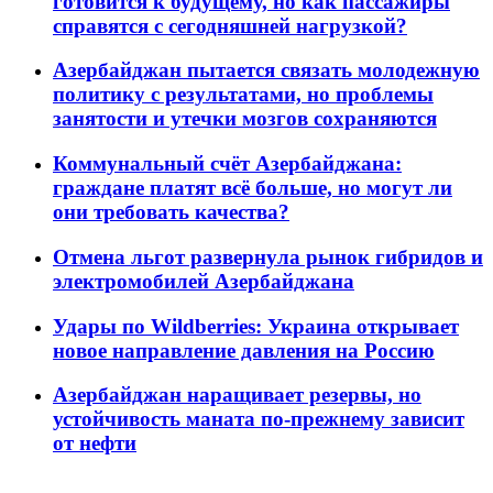
готовится к будущему, но как пассажиры
справятся с сегодняшней нагрузкой?
Азербайджан пытается связать молодежную
политику с результатами, но проблемы
занятости и утечки мозгов сохраняются
Коммунальный счёт Азербайджана:
граждане платят всё больше, но могут ли
они требовать качества?
Отмена льгот развернула рынок гибридов и
электромобилей Азербайджана
Удары по Wildberries: Украина открывает
новое направление давления на Россию
Азербайджан наращивает резервы, но
устойчивость маната по-прежнему зависит
от нефти