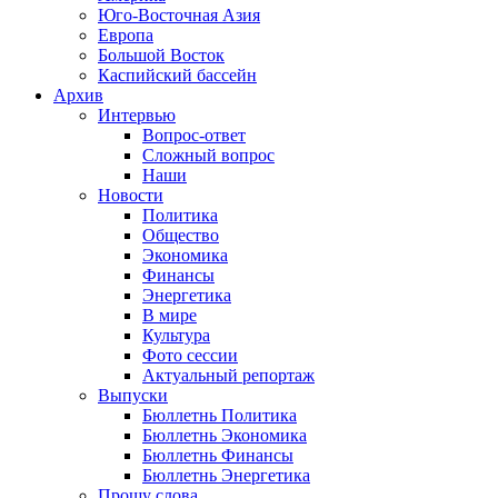
Юго-Восточная Азия
Европа
Большой Восток
Каспийский бассейн
Архив
Интервью
Вопрос-ответ
Сложный вопрос
Наши
Новости
Политика
Общество
Экономика
Финансы
Энергетика
В мире
Культура
Фото сессии
Актуальный репортаж
Выпуски
Бюллетнь Политика
Бюллетнь Экономика
Бюллетнь Финансы
Бюллетнь Энергетика
Прошу слова