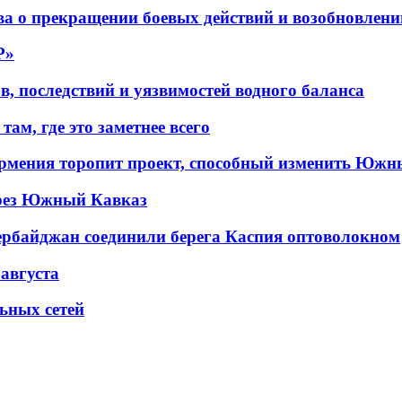
а о прекращении боевых действий и возобновлени
P»
в, последствий и уязвимостей водного баланса
ам, где это заметнее всего
рмения торопит проект, способный изменить Южн
рез Южный Кавказ
ербайджан соединили берега Каспия оптоволокном
 августа
льных сетей