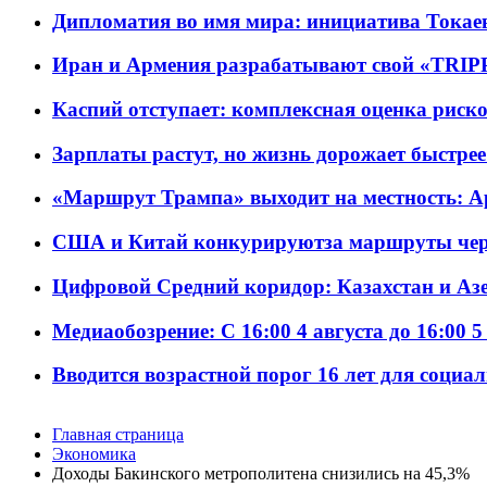
Дипломатия во имя мира: инициатива Токаев
Иран и Армения разрабатывают свой «TRIP
Каспий отступает: комплексная оценка риско
Зарплаты растут, но жизнь дорожает быстрее т
«Маршрут Трампа» выходит на местность: А
США и Китай конкурируютза маршруты че
Цифровой Средний коридор: Казахстан и Аз
Медиаобозрение: С 16:00 4 августа до 16:00 5
Вводится возрастной порог 16 лет для социа
Главная страница
Экономика
Доходы Бакинского метрополитена снизились на 45,3%