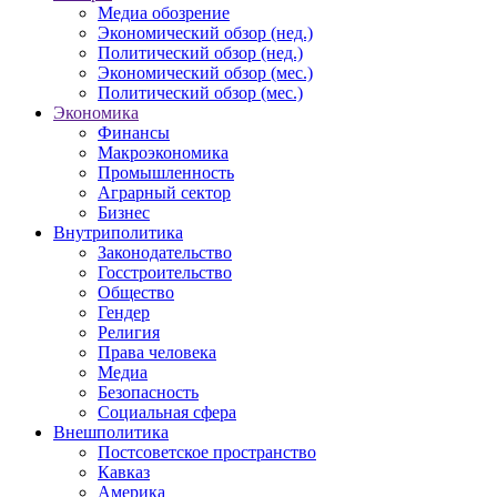
Медиа обозрение
Экономический обзор (нед.)
Политический обзор (нед.)
Экономический обзор (мес.)
Политический обзор (мес.)
Экономика
Финансы
Макроэкономика
Промышленность
Аграрный сектор
Бизнес
Внутриполитика
Законодательство
Госстроительство
Общество
Гендер
Религия
Права человека
Медиа
Безопасность
Социальная сфера
Внешполитика
Постсоветское пространство
Кавказ
Америка