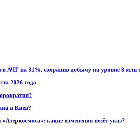
в АЧГ на 31%, сохранив добычу на уровне 8 млн 
уста 2026 года
бюрократия?
ана в Киев?
«Азеркосмоса»: какие изменения несёт указ?