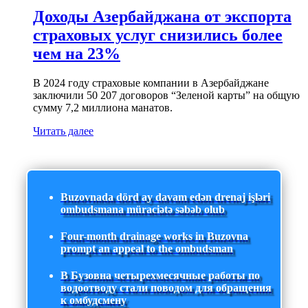
Доходы Азербайджана от экспорта
страховых услуг снизились более
чем на 23%
В 2024 году страховые компании в Азербайджане
заключили 50 207 договоров “Зеленой карты” на общую
сумму 7,2 миллиона манатов.
Читать далее
Buzovnada dörd ay davam edən drenaj işləri
ombudsmana müraciətə səbəb olub
Four-month drainage works in Buzovna
prompt an appeal to the ombudsman
В Бузовна четырехмесячные работы по
водоотводу стали поводом для обращения
к омбудсмену