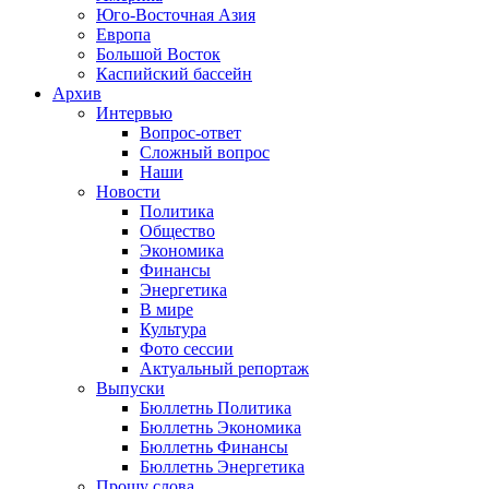
Юго-Восточная Азия
Европа
Большой Восток
Каспийский бассейн
Архив
Интервью
Вопрос-ответ
Сложный вопрос
Наши
Новости
Политика
Общество
Экономика
Финансы
Энергетика
В мире
Культура
Фото сессии
Актуальный репортаж
Выпуски
Бюллетнь Политика
Бюллетнь Экономика
Бюллетнь Финансы
Бюллетнь Энергетика
Прошу слова