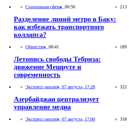
Социальная сфера,
00:50
213
Разделение линий метро в Баку:
как избежать транспортного
коллапса?
Общество,
00:41
189
Летопись свободы Тебриза:
движение Мешруте и
современность
Экспресс-анализ,
07 августа, 17:28
322
Азербайджан централизует
управление медиа
Экспресс-анализ,
07 августа, 17:00
318