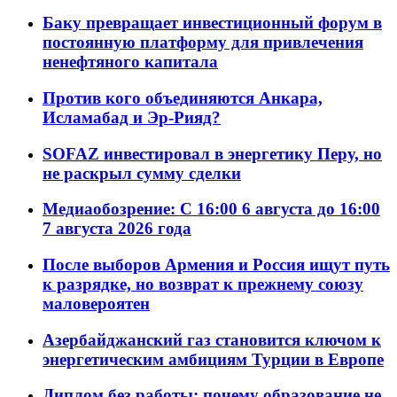
Баку превращает инвестиционный форум в
постоянную платформу для привлечения
ненефтяного капитала
Против кого объединяются Анкара,
Исламабад и Эр-Рияд?
SOFAZ инвестировал в энергетику Перу, но
не раскрыл сумму сделки
Медиаобозрение: С 16:00 6 августа до 16:00
7 августа 2026 года
После выборов Армения и Россия ищут путь
к разрядке, но возврат к прежнему союзу
маловероятен
Азербайджанский газ становится ключом к
энергетическим амбициям Турции в Европе
Диплом без работы: почему образование не