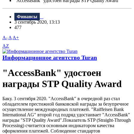
"AccessBank" удостоен награды STP Quality Award
Финансы
3 сентябрь 2020, 13:13
477
A-
A
A+
AZ
Информационное агентство Turan
"AccessBank" удостоен
награды STP Quality Award
Баку. 3 сентября 2020. "AccessBank" в очередной раз стал
обладателем престижной банковской награды за безупречное
осуществление международных платежей. "Raiffeisen Bank
International AG" второй год подряд удостаивает "AccessBank"
награды "STP Quality Award".Показатель STP (Straight-Through
Processing) считается основным индикатором качества
оформления платежей. Соблюдение стандартов