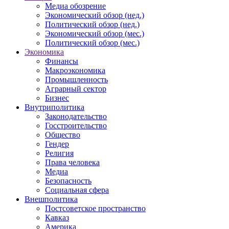
Медиа обозрение
Экономический обзор (нед.)
Политический обзор (нед.)
Экономический обзор (мес.)
Политический обзор (мес.)
Экономика
Финансы
Макроэкономика
Промышленность
Аграрный сектор
Бизнес
Внутриполитика
Законодательство
Госстроительство
Общество
Гендер
Религия
Права человека
Медиа
Безопасность
Социальная сфера
Внешполитика
Постсоветское пространство
Кавказ
Америка