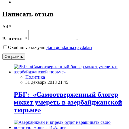
Написать отзыв
Ad *
Ваш отзыв *
Oxudum və razıyam
Şərh göndərmə qaydaları
Отправить
Политика
31 декабрь 2018 21:45
РБГ: «Самоотверженный блогер
может умереть в азербайджанской
тюрьме»