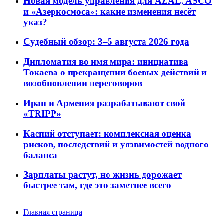
Новая модель управления для AZAL, ASCO
и «Азеркосмоса»: какие изменения несёт
указ?
Судебный обзор: 3–5 августа 2026 года
Дипломатия во имя мира: инициатива
Токаева о прекращении боевых действий и
возобновлении переговоров
Иран и Армения разрабатывают свой
«TRIPP»
Каспий отступает: комплексная оценка
рисков, последствий и уязвимостей водного
баланса
Зарплаты растут, но жизнь дорожает
быстрее там, где это заметнее всего
Главная страница