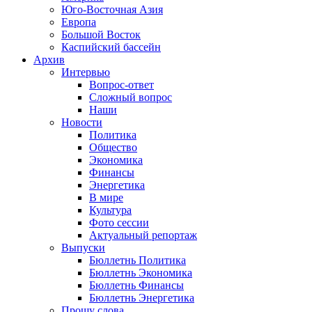
Юго-Восточная Азия
Европа
Большой Восток
Каспийский бассейн
Архив
Интервью
Вопрос-ответ
Сложный вопрос
Наши
Новости
Политика
Общество
Экономика
Финансы
Энергетика
В мире
Культура
Фото сессии
Актуальный репортаж
Выпуски
Бюллетнь Политика
Бюллетнь Экономика
Бюллетнь Финансы
Бюллетнь Энергетика
Прошу слова