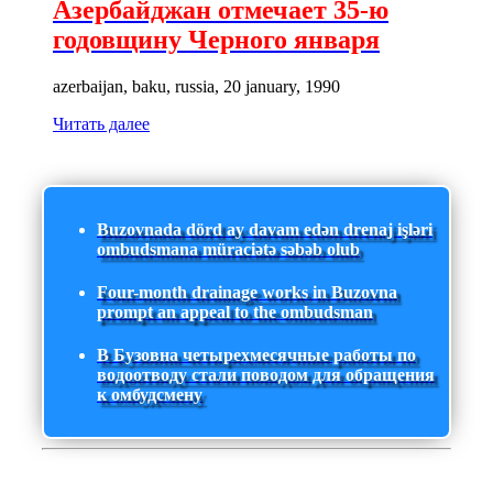
Азербайджан отмечает 35-ю
годовщину Черного января
azerbaijan, baku, russia, 20 january, 1990
Читать далее
Buzovnada dörd ay davam edən drenaj işləri
ombudsmana müraciətə səbəb olub
Four-month drainage works in Buzovna
prompt an appeal to the ombudsman
В Бузовна четырехмесячные работы по
водоотводу стали поводом для обращения
к омбудсмену