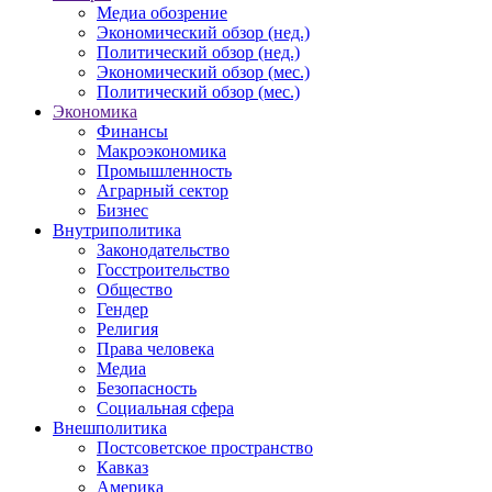
Медиа обозрение
Экономический обзор (нед.)
Политический обзор (нед.)
Экономический обзор (мес.)
Политический обзор (мес.)
Экономика
Финансы
Макроэкономика
Промышленность
Аграрный сектор
Бизнес
Внутриполитика
Законодательство
Госстроительство
Общество
Гендер
Религия
Права человека
Медиа
Безопасность
Социальная сфера
Внешполитика
Постсоветское пространство
Кавказ
Америка